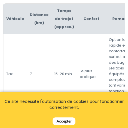
Temps
Distance
Véhicule
de trajet
Confort
Remar
(km)
(approx.)
Option la 
rapide et 
confortabl
surtout a
des baga
Les taxis s
Le plus
Taxi
7
15-20 min
équipés 
pratique
compteurs,
tarif varie
fonction d
circulatio
Ce site nécessite l'autorisation de cookies pour fonctionner
l'heure de
correctement.
journée.
Les bus pu
Accepter
offrent un