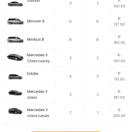
€
Saloon
3
2
100.00
€
Minivan A
6
6
137.50
€
Minibus B
8
8
150.00
Mercedes S
€
3
2
Class Luxury
100.00
€
Estate
4
3
110.00
Mercedec E
€
3
2
class
187.50
Mercedes V
€
7
7
class Luxury
200.00