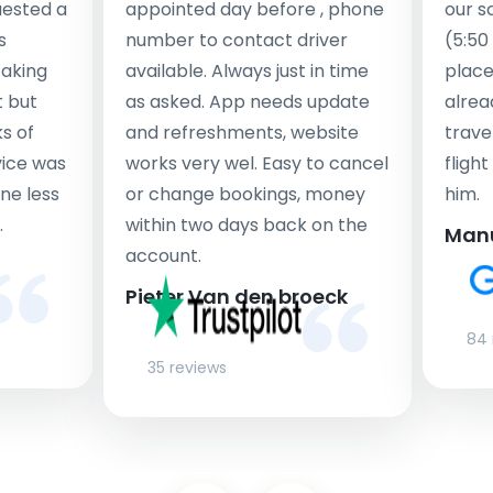
uested a
appointed day before , phone
our s
s
number to contact driver
(5:50
taking
available. Always just in time
place
t but
as asked. App needs update
alrea
s of
and refreshments, website
travel
rvice was
works very wel. Easy to cancel
fligh
ne less
or change bookings, money
him.
.
within two days back on the
Man
account.
Pieter Van den broeck
84 
35 reviews