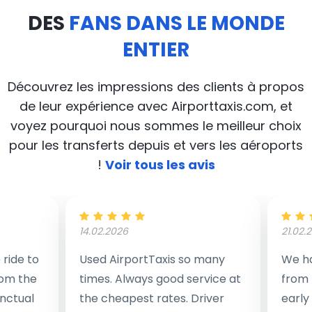
DES
FANS DANS LE MONDE
ENTIER
Découvrez les impressions des clients à propos
de leur expérience avec Airporttaxis.com, et
voyez pourquoi nous sommes le meilleur choix
pour les transferts depuis et vers les aéroports
!
Voir tous les avis
14.02.2026
21.02.
ride to
Used AirportTaxis so many
We ha
rom the
times. Always good service at
from 
nctual
the cheapest rates. Driver
early