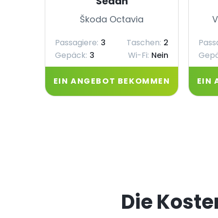
Sedan
Škoda Octavia
V
Passagiere:
3
Taschen:
2
Pass
Gepäck:
3
Wi-Fi:
Nein
Gepä
EIN ANGEBOT BEKOMMEN
EIN
Die Koste