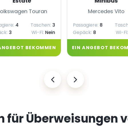
Estate
Minibus
olkswagen Touran
Mercedes Vito
agiere:
4
Taschen:
3
Passagiere:
8
Tasch
ck:
3
Wi-Fi:
Nein
Gepäck:
8
Wi-Fi:
 ANGEBOT BEKOMMEN
EIN ANGEBOT BEKO
n für Überweisungen 