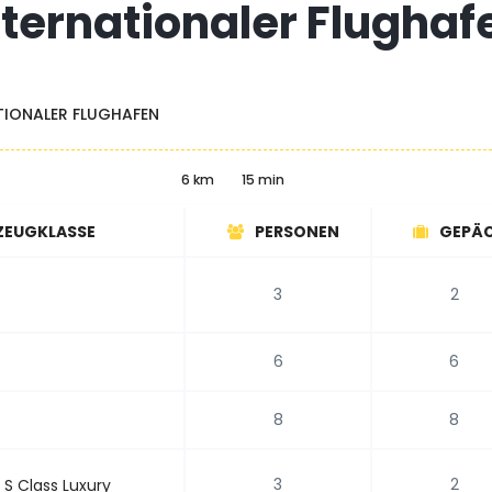
nternationaler Flughaf
TIONALER FLUGHAFEN
6 km
15 min
ZEUGKLASSE
PERSONEN
GEPÄ
3
2
6
6
8
8
3
2
S Class Luxury