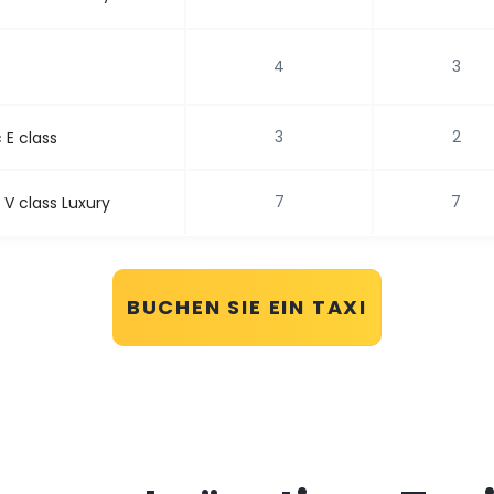
4
3
3
2
E class
7
7
V class Luxury
BUCHEN SIE EIN TAXI