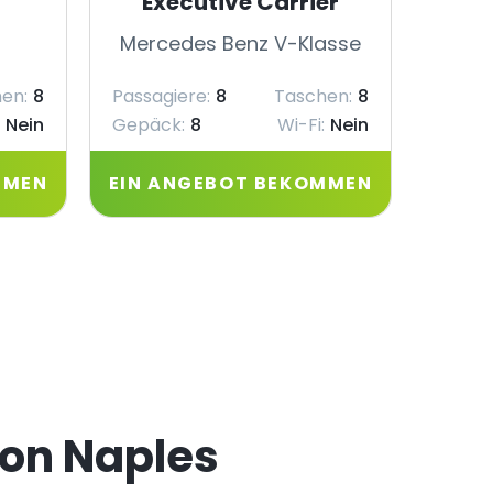
Executive Carrier
Mercedes Benz V-Klasse
Merc
en:
8
Passagiere:
8
Taschen:
8
Passag
Nein
Gepäck:
8
Wi-Fi:
Nein
Gepäc
MMEN
EIN ANGEBOT BEKOMMEN
EIN 
von Naples