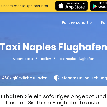
e unsere mobile App herunter
Partnerschaft
Fa
Taxi Naples Flughafe
Taxi Naples Flughafen
Airport Taxis
Italien
450k glückliche Kunden
Sichere Online-Zahlun
Erhalten Sie ein sofortiges Angebot und
buchen Sie Ihren Flughafentransfer