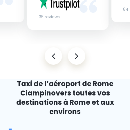
84 
35 reviews
Taxi de l’aéroport de Rome
Ciampino
vers toutes vos
destinations à Rome et aux
environs