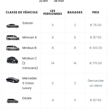
22 km
38 min
LES
CLASSE DE VÉHICULE
BAGAGES
PRIX
PERSONNES
Saloon
3
2
€ 75.00
Minivan A
6
6
€ 87.50
Minibus B
8
8
€ 100.00
Minibus C
(2
14
14
€ 175.00
minivans)
Mercedes
Demander
S Class
3
2
un devis
Luxury
Estate
4
3
€ 87.50