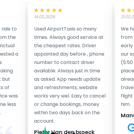
14.02.2026
21.02.
ride to
Used AirportTaxis so many
We ha
rom the
times. Always good service at
from 
nctual
the cheapest rates. Driver
early
uested a
appointed day before , phone
our s
s
number to contact driver
(5:50
taking
available. Always just in time
place
t but
as asked. App needs update
alrea
s of
and refreshments, website
travel
rvice was
works very wel. Easy to cancel
fligh
ne less
or change bookings, money
him.
.
within two days back on the
Man
account.
Pieter Van den broeck