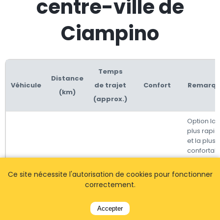
centre-ville de
Ciampino
Temps
Distance
Véhicule
de trajet
Confort
Remarqu
(km)
(approx.)
Option la
plus rapi
et la plus
confortabl
surtout a
des
Ce site nécessite l'autorisation de cookies pour fonctionner
bagages.
correctement.
Les taxis 
Le plus
Taxi
15
20-30 min
Rome son
pratique
Accepter
équipés 
compteur