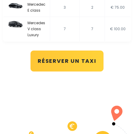
Mercedec
3
2
€ 75.00
E class
Mercedes
V class
7
7
€ 100.00
Luxury
RÉSERVER UN TAXI