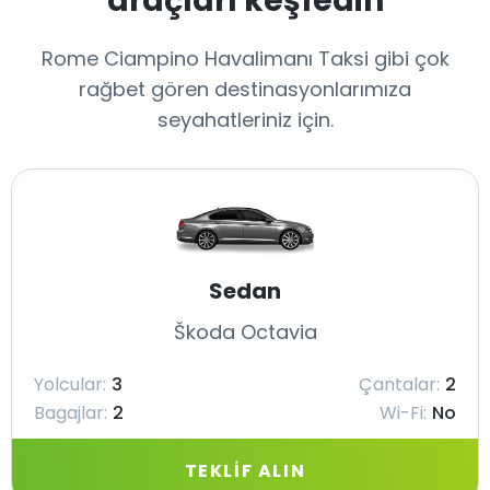
araçları keşfedin
Rome Ciampino Havalimanı Taksi gibi çok
rağbet gören destinasyonlarımıza
seyahatleriniz için.
Sedan
Škoda Octavia
Yolcular:
3
Çantalar:
2
Bagajlar:
2
Wi-Fi:
No
TEKLIF ALIN