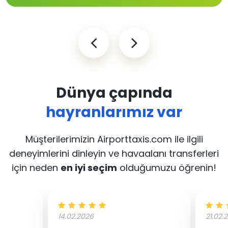
Dünya çapında
hayranlarımız var
Müşterilerimizin Airporttaxis.com ile ilgili
deneyimlerini dinleyin
ve havaalanı transferleri
için neden
en iyi seçim
olduğumuzu öğrenin!
14.02.2026
21.02.