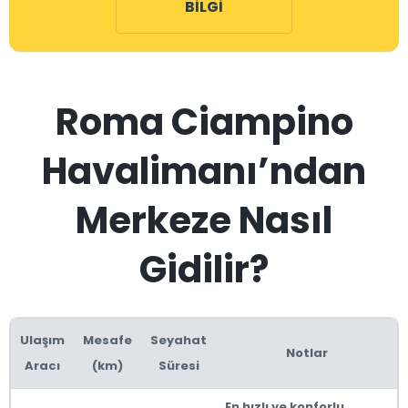
BILGI
Roma Ciampino
Havalimanı’ndan
Merkeze Nasıl
Gidilir?
Ulaşım
Mesafe
Seyahat
Notlar
Aracı
(km)
Süresi
En hızlı ve konforlu