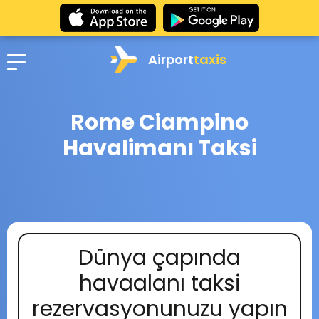
Airport
taxis
Rome Ciampino
Havalimanı Taksi
Dünya çapında
havaalanı taksi
rezervasyonunuzu yapın