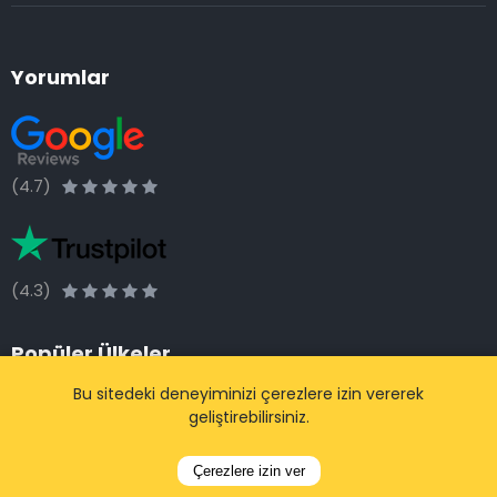
Yorumlar
(4.7)
(4.3)
Popüler Ülkeler
Bu sitedeki deneyiminizi çerezlere izin vererek
Belçika
geliştirebilirsiniz.
Hollanda
Fransa
Çerezlere izin ver