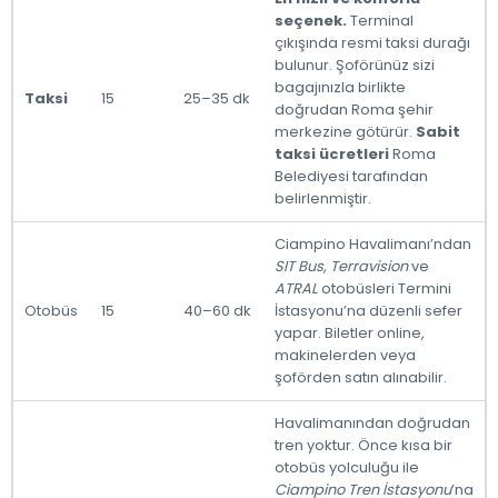
seçenek.
Terminal
çıkışında resmi taksi durağı
bulunur. Şoförünüz sizi
bagajınızla birlikte
Taksi
15
25–35 dk
doğrudan Roma şehir
merkezine götürür.
Sabit
taksi ücretleri
Roma
Belediyesi tarafından
belirlenmiştir.
Ciampino Havalimanı’ndan
SIT Bus
,
Terravision
ve
ATRAL
otobüsleri Termini
Otobüs
15
40–60 dk
İstasyonu’na düzenli sefer
yapar. Biletler online,
makinelerden veya
şoförden satın alınabilir.
Havalimanından doğrudan
tren yoktur. Önce kısa bir
otobüs yolculuğu ile
Ciampino Tren İstasyonu
’na