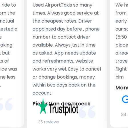
ride to
Used AirportTaxis so many
We ha
rom the
times. Always good service at
from 
nctual
the cheapest rates. Driver
early
uested a
appointed day before , phone
our s
s
number to contact driver
(5:50
taking
available. Always just in time
place
t but
as asked. App needs update
alrea
s of
and refreshments, website
travel
rvice was
works very wel. Easy to cancel
fligh
ne less
or change bookings, money
him.
.
within two days back on the
Man
account.
Pieter Van den broeck
84 
35 reviews