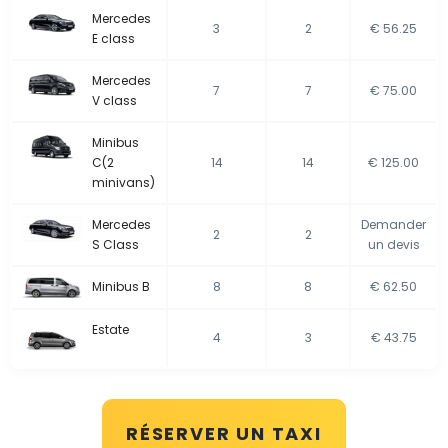
Mercedes
3
2
€ 56.25
E class
Mercedes
7
7
€ 75.00
V class
Minibus
C(2
14
14
€ 125.00
minivans)
Mercedes
Demander
2
2
S Class
un devis
Minibus B
8
8
€ 62.50
Estate
4
3
€ 43.75
RÉSERVER UN TAXI