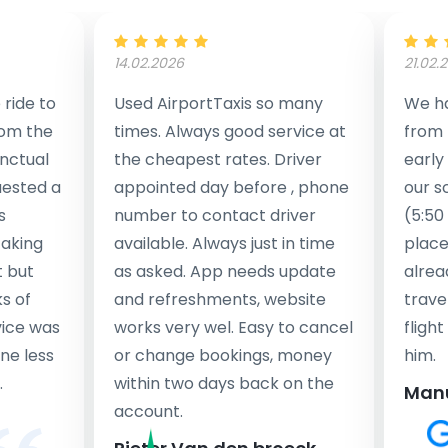
14.02.2026
21.02.
ride to
Used AirportTaxis so many
We ha
rom the
times. Always good service at
from 
nctual
the cheapest rates. Driver
early
uested a
appointed day before , phone
our s
s
number to contact driver
(5:50
taking
available. Always just in time
place
t but
as asked. App needs update
alrea
s of
and refreshments, website
travel
rvice was
works very wel. Easy to cancel
fligh
ne less
or change bookings, money
him.
.
within two days back on the
Man
account.