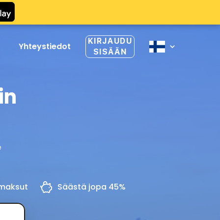
KIRJAUDU
Yhteystiedot
SISÄÄN
in
e
omaksut
Säästä jopa 45%