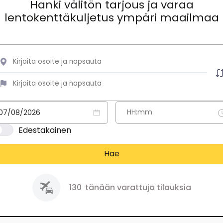
Hanki välitön tarjous ja varaa
lentokenttäkuljetus ympäri maailmaa
Edestakainen
Hae
130
tänään varattuja tilauksia