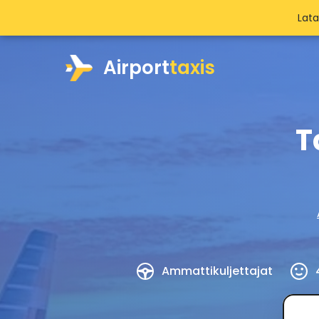
Lat
Airport
taxis
T
Ammattikuljettajat