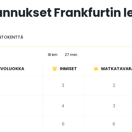
annukset Frankfurtin 
ENTOKENTTÄ
18 km
27 min
UVOLUOKKA
IHMISET
MATKATAVAR
3
2
4
3
6
6