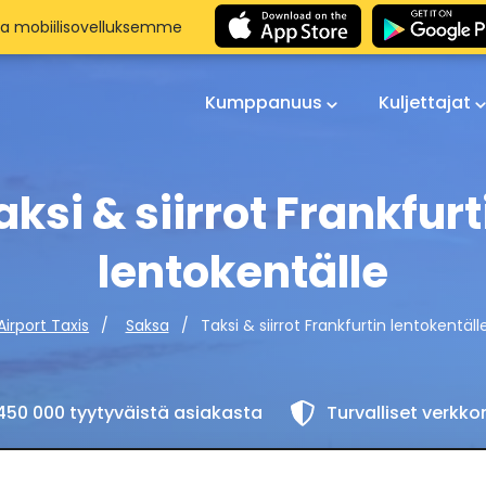
aa mobiilisovelluksemme
Kumppanuus
Kuljettajat
aksi & siirrot Frankfurt
lentokentälle
Taksi & siirrot Frankfurtin lentokentäll
Airport Taxis
Saksa
450 000 tyytyväistä asiakasta
Turvalliset verkk