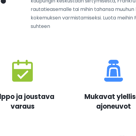
kaupungin keskustaan siirtymisestä, Frankfur
rautatieasemalle tai mihin tahansa muuhun 
kokemuksen varmistamiseksi. Luota meihin Fr
suhteen
lppo ja joustava
Mukavat ylellis
varaus
ajoneuvot