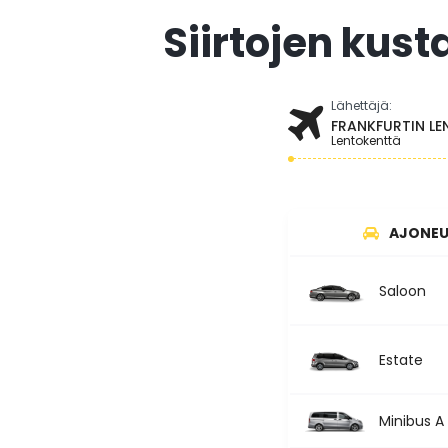
Siirtojen kust
Lähettäjä:
FRANKFURTIN L
Lentokenttä
AJONE
Saloon
Estate
Minibus A