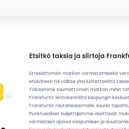
Etsitkö taksia ja siirtoja Frank
Stressittömän matkan varmistamiseksi varaa 
etukäteen tai valitse yksi luotettavista tak
Takaamme saumattoman matkan mihin taha
Frankfurtin lentokentältä kaupungin keskust
Frankfurtin rautatieasemalle, suuriin tapahtum
Punktuaaliset kuljettajamme asettavat mukavuu
varmistaen ajoissa saapumisen ja avustamis