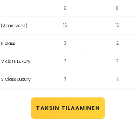
8
8
16
16
 (2 minivans)
3
2
E class
7
7
V class Luxury
3
2
S Class Luxury
TAKSIN TILAAMINEN