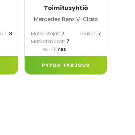
Toimitusyhtiö
Mercedes Benz V-Class
Merc
kut:
8
Matkustajat:
7
Laukut:
7
Matkus
Matkatavarat:
7
L
Wi-Fi:
Yes
Matka
S
PYYDÄ TARJOUS
P