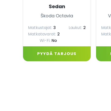
Sedan
Škoda Octavia
V
Matkustajat:
3
Laukut:
2
Matk
Matkatavarat:
2
Matk
Wi-Fi:
No
PYYDÄ TARJOUS