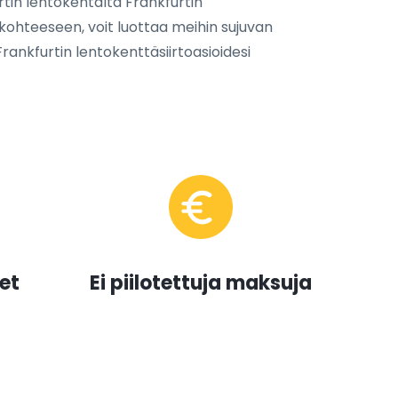
tin lentokentältä Frankfurtin
kohteeseen, voit luottaa meihin sujuvan
ankfurtin lentokenttäsiirtoasioidesi
et
Ei piilotettuja maksuja