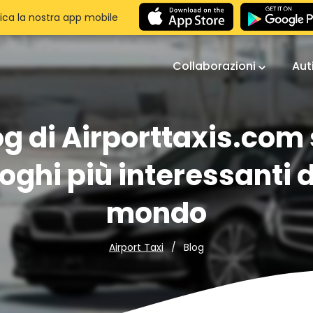
ica la nostra app mobile
Collaborazioni
Aut
og di Airporttaxis.com 
oghi più interessanti 
mondo
Blog
Airport Taxi