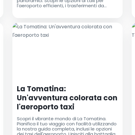
panoramici. Scopri le opzioni di taxi per
l'aeroporto efficienti, i trasferimenti da
Londra Gatwick al centro città e i consigli per
un viaggio senza problemi. Pianifica la tua
avventura autunnale oggi stesso!
La Tomatina:
Un'avventura colorata con
l'aeroporto taxi
Scopri il vibrante mondo di La Tomatina.
Pianifica il tuo viaggio con facilità utilizzando
la nostra guida completa, inclusi le opzioni
dei taxi dell'aeroporto. Unisciti alla battaglia