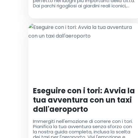
perfetto nei luoghi più importanti della città.
Dai parchi rigogliosi ai giardini reali iconici,
esplora la bellezza di Bruxelles in autunno.
Goditi un viaggio senza intoppi con i taxi
dell'aeroporto di Bruxelles, garantendo che il
tuo viaggio sia confortevole e privo di stress.
Scopri come puoi sfruttare al meglio
Bruxelles in autunno con la nostra guida ai
migliori luoghi soleggiati
Eseguire con i tori: Avvia la
tua avventura con un taxi
dall'aeroporto
Immergiti nell'emozione di correre con i tori.
Pianifica la tua avventura senza sforzo con
la nostra guida completa, inclusa la scelta
dei taxi per l'aeroporto. Vivi l'emozione e