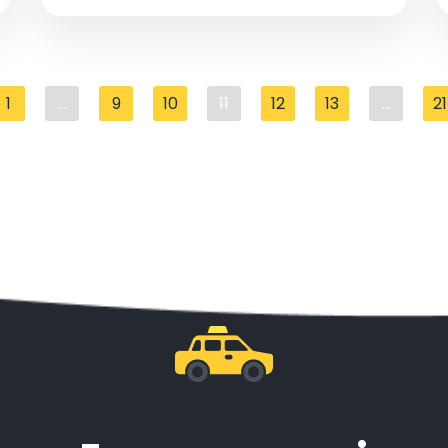
indimenticabile inizia qui!
1
...
9
10
11
12
13
...
21