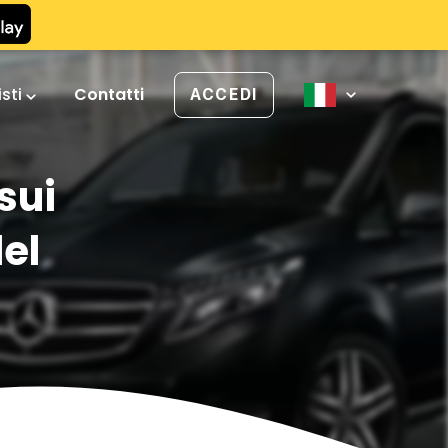
isti
Contatti
ACCEDI
sui
del