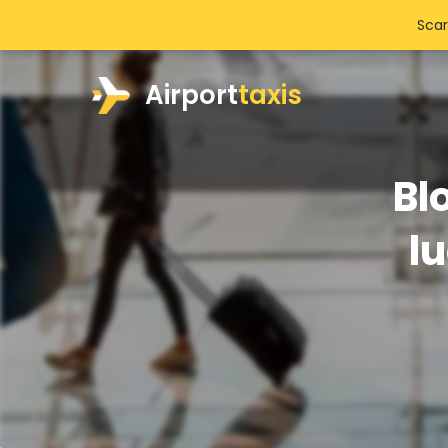
Scar
Airport
taxis
Bl
lu