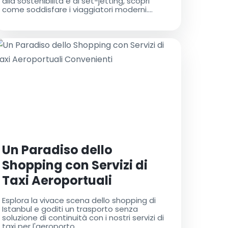
alla sostenibilità e al set-jetting, scopri
come soddisfare i viaggiatori moderni.
Esplora consigli per offrire trasferimenti
aeroportuali convenienti ed esperienze
personalizzate per rimanere competitivi nel
paesaggio dei viaggi in evoluzione!
Un Paradiso dello
Shopping con Servizi di
Taxi Aeroportuali
Convenienti
Esplora la vivace scena dello shopping di
Istanbul e goditi un trasporto senza
soluzione di continuità con i nostri servizi di
taxi per l'aeroporto