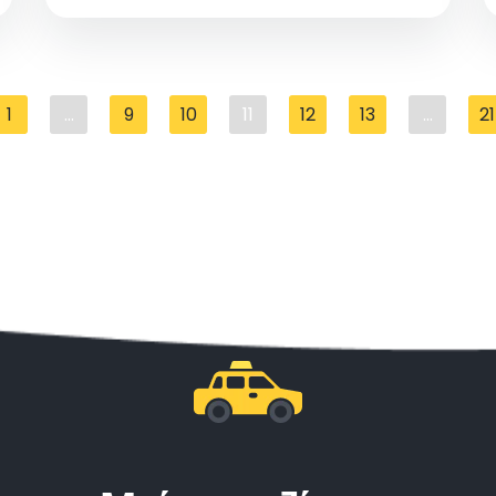
της Τουρκίας. Κάντε κράτηση για το ταξί σας από/
προς το αεροδρόμιο για μια άνετη έναρξη της
περιπέτειάς σας
1
...
9
10
11
12
13
...
21