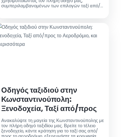
χρησιμοποιώντας τον πλήρη οδηγό μας,
συμπεριλαμβανομένων των επιλογών ταξί από/
προς το αεροδρόμιο. Συμμετέχετε στη μάχη με
ντομάτες και δημιουργήστε αξέχαστες
αναμνήσεις!
Οδηγός ταξιδιού στην
Κωνσταντινούπολη:
Ξενοδοχεία, Ταξί από/προς
το Αεροδρόμιο, και
Ανακαλύψτε τη μαγεία της Κωνσταντινούπολης με
Περισσότερα
τον πλήρη οδηγό ταξιδίου μας. Βρείτε το τέλειο
ξενοδοχείο, κάντε κράτηση για το ταξί σας από/
προς το αεροδρόμιο, εξερευνήστε τα κορυφαία