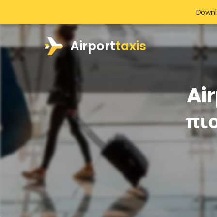
Downl
Airport
taxis
Air
πι