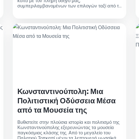
κόπο με τον πλήρη οδηγό μας,
συμπεριλαμβανομένων των επιλογών ταξί από το
αεροδρόμιο. Ζήστε τον έντονο ενθουσιασμό και
δημιουργήστε αξέχαστες αναμνήσεις!
Κωνσταντινούπολη: Μια
Πολιτιστική Οδύσσεια Μέσα
από τα Μουσεία της
Βυθιστείτε στην πλούσια ιστορία και πολιτισμό της
Κωνσταντινούπολης εξερευνώντας τα μουσεία
παγκόσμιας κλάσης της. Από το μεγαλείο του
Παλατιού Τοπκαπί μέχρι τα λεπτομερή μωσαϊκά