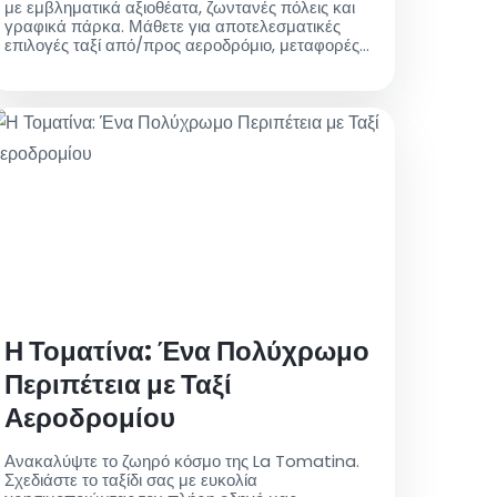
με εμβληματικά αξιοθέατα, ζωντανές πόλεις και
γραφικά πάρκα. Μάθετε για αποτελεσματικές
επιλογές ταξί από/προς αεροδρόμιο, μεταφορές
από το Λονδίνο Γκάτγουικ προς το κέντρο της
πόλης και συμβουλές για άνετο ταξίδι. Σχεδιάστε
την περιπέτειά σας το φθινόπωρο σήμερα!
Η Τοματίνα: Ένα Πολύχρωμο
Περιπέτεια με Ταξί
Αεροδρομίου
Ανακαλύψτε το ζωηρό κόσμο της La Tomatina.
Σχεδιάστε το ταξίδι σας με ευκολία