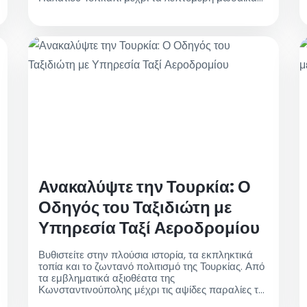
της Αγίας Σοφίας, αυτός ο οδηγός θα σας βοηθήσει
να σχεδιάσετε την τέλεια περιήγηση στα μουσεία
Ανακαλύψτε την Τουρκία: Ο
Οδηγός του Ταξιδιώτη με
Υπηρεσία Ταξί Αεροδρομίου
Βυθιστείτε στην πλούσια ιστορία, τα εκπληκτικά
τοπία και το ζωντανό πολιτισμό της Τουρκίας. Από
τα εμβληματικά αξιοθέατα της
Κωνσταντινούπολης μέχρι τις αψίδες παραλίες της
Τουρκουάζ Κοιλάδας, ανακαλύψτε τα καλύτερα