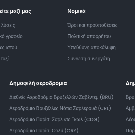
ίτε μαζί μας
Νομικά
 λύσεις
Όροι και προϋποθέσεις
ικό γραφείο
Πολιτική απορρήτου
ες ιστού
Υπεύθυνη αποκάλυψη
 ταξί
Σύνδεση συνεργάτη
Δημοφιλή αεροδρόμια
Δημ
Διεθνές Αεροδρόμιο Βρυξελλών Ζαβέντεμ (BRU)
Βρυξ
Αεροδρόμιο Βρυξέλλες Νότια Σαρλερουά (CRL)
Αμβ
Αεροδρόμιο Παρίσι Σαρλ ντε Γκωλ (CDG)
Λέου
Αεροδρόμιο Παρίσι Ορλύ (ORY)
Παρί