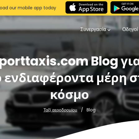
oad our mobile app today
Συνεργασία
Οδηγο
porttaxis.com Blog γι
ο ενδιαφέροντα μέρη σ
κόσμο
Blog
Ταξί αεροδρομίου