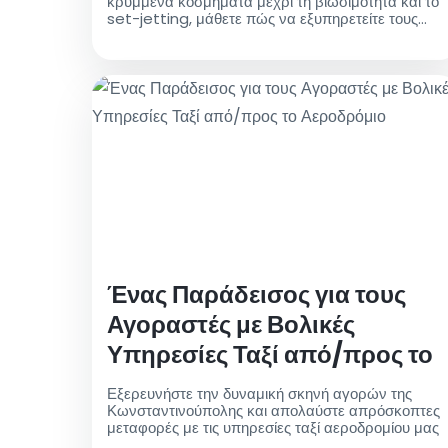
κρυμμένα κόσμηματα μέχρι τη βιωσιμότητα και το
set-jetting, μάθετε πώς να εξυπηρετείτε τους
μοντέρνους ταξιδιώτες. Εξερευνήστε συμβουλές
για την προσφορά βολικών μεταφορών από/προς
το αεροδρόμιο και εξατομικευμένες εμπειρίες για
να παραμείνετε ανταγωνιστικοί στον
εξελισσόμενο τοπίο των ταξιδιών!
Ένας Παράδεισος για τους
Αγοραστές με Βολικές
Υπηρεσίες Ταξί από/προς το
Αεροδρόμιο
Εξερευνήστε την δυναμική σκηνή αγορών της
Κωνσταντινούπολης και απολαύστε απρόσκοπτες
μεταφορές με τις υπηρεσίες ταξί αεροδρομίου μας