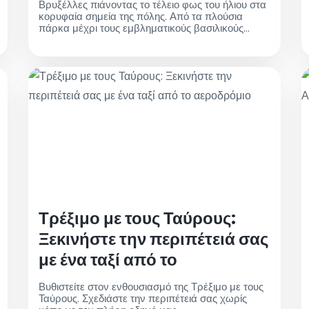
Βρυξέλλες πιάνοντας το τέλειο φως του ήλιου στα
κορυφαία σημεία της πόλης. Από τα πλούσια
πάρκα μέχρι τους εμβληματικούς βασιλικούς
κήπους, εξερευνήστε την ομορφιά των Βρυξελλών
το φθινόπωρο. Απολαύστε ένα άνετο ταξίδι με τα
ταξί του αεροδρομίου των Βρυξελλών,
εξασφαλίζοντας ότι η εκδρομή σας θα είναι άνετη
και χωρίς άγχος. Ανακαλύψτε πώς μπορείτε να
εκμεταλλευτείτε στο έπακρο τις Βρυξέλλες το
φθινόπωρο με τον οδηγό μας για τα καλύτερα
ηλιόλουστα σημεία
Τρέξιμο με τους Ταύρους:
Ξεκινήστε την περιπέτειά σας
με ένα ταξί από το
αεροδρόμιο
Βυθιστείτε στον ενθουσιασμό της Τρέξιμο με τους
Ταύρους. Σχεδιάστε την περιπέτειά σας χωρίς