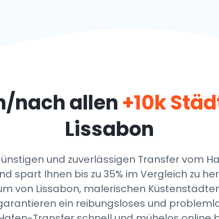
n/nach allen
+10k Städ
Lissabon
ünstigen und zuverlässigen Transfer vom Haf
d spart Ihnen bis zu 35% im Vergleich zu he
trum von Lissabon, malerischen Küstenstädte
 garantieren ein reibungsloses und problemlo
Hafen-Transfer schnell und mühelos online bu