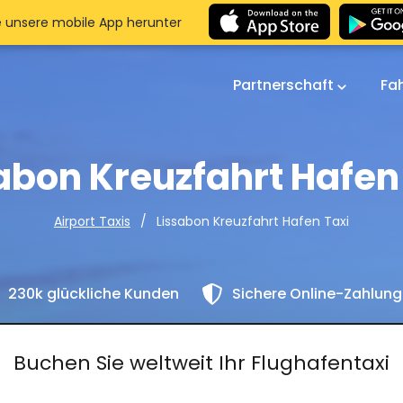
e unsere mobile App herunter
Partnerschaft
Fa
abon Kreuzfahrt Hafen
Lissabon Kreuzfahrt Hafen Taxi
Airport Taxis
230k glückliche Kunden
Sichere Online-Zahlun
Buchen Sie weltweit Ihr Flughafentaxi