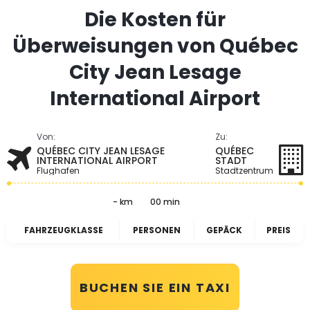
Die Kosten für
Überweisungen von Québec
City Jean Lesage
International Airport
Von:
Zu:
QUÉBEC CITY JEAN LESAGE
QUÉBEC
INTERNATIONAL AIRPORT
STADT
Flughafen
Stadtzentrum
- km
00 min
FAHRZEUGKLASSE
PERSONEN
GEPÄCK
PREIS
BUCHEN SIE EIN TAXI