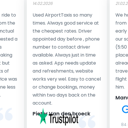
14.02.2026
21.02.
ride to
Used AirportTaxis so many
We ha
rom the
times. Always good service at
from 
nctual
the cheapest rates. Driver
early
uested a
appointed day before , phone
our s
s
number to contact driver
(5:50
taking
available. Always just in time
place
t but
as asked. App needs update
alrea
s of
and refreshments, website
travel
rvice was
works very wel. Easy to cancel
fligh
ne less
or change bookings, money
him.
.
within two days back on the
Man
account.
Pieter Van den broeck
84 