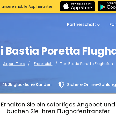
e unsere mobile App herunter
Partnerschaft
Fa
i Bastia Poretta Flugh
Taxi Bastia Poretta Flughafen
Airport Taxis
Frankreich
450k glückliche Kunden
Sichere Online-Zahlun
Erhalten Sie ein sofortiges Angebot und
buchen Sie Ihren Flughafentransfer