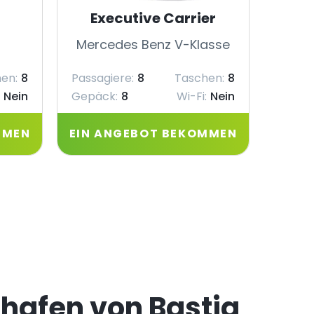
Executive Carrier
Mercedes Benz V-Klasse
Merc
en:
8
Passagiere:
8
Taschen:
8
Passag
Nein
Gepäck:
8
Wi-Fi:
Nein
Gepäc
MMEN
EIN ANGEBOT BEKOMMEN
EIN 
ghafen von Bastia