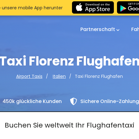
e unsere mobile App herunter
Partnerschaft
Fa
Taxi Florenz Flughafe
Taxi Florenz Flughafen
Airport Taxis
Italien
450k glückliche Kunden
Sichere Online-Zahlun
Buchen Sie weltweit Ihr Flughafentaxi