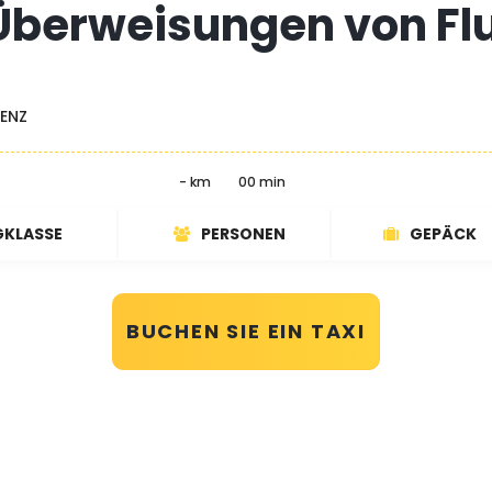
 Überweisungen von Fl
ENZ
- km
00 min
GKLASSE
PERSONEN
GEPÄCK
BUCHEN SIE EIN TAXI