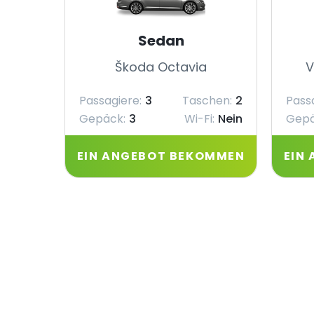
Sedan
Škoda Octavia
V
Passagiere:
3
Taschen:
2
Pass
Gepäck:
3
Wi-Fi:
Nein
Gepä
EIN ANGEBOT BEKOMMEN
EIN