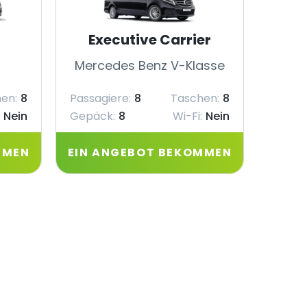
Executive Carrier
Mercedes Benz V-Klasse
Merc
en:
8
Passagiere:
8
Taschen:
8
Passag
Nein
Gepäck:
8
Wi-Fi:
Nein
Gepäc
MMEN
EIN ANGEBOT BEKOMMEN
EIN 