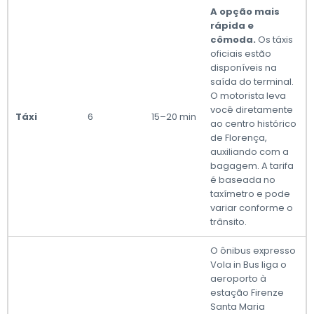
A opção mais
rápida e
cômoda.
Os táxis
oficiais estão
disponíveis na
saída do terminal.
O motorista leva
você diretamente
Táxi
6
15–20 min
ao centro histórico
de Florença,
auxiliando com a
bagagem. A tarifa
é baseada no
taxímetro e pode
variar conforme o
trânsito.
O ônibus expresso
Vola in Bus liga o
aeroporto à
estação Firenze
Santa Maria