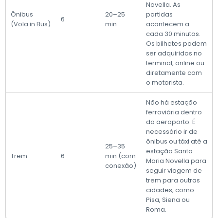
Novella. As
Ônibus
20–25
partidas
6
(Vola in Bus)
min
acontecem a
cada 30 minutos.
Os bilhetes podem
ser adquiridos no
terminal, online ou
diretamente com
o motorista.
Não há estação
ferroviária dentro
do aeroporto. É
necessário ir de
ônibus ou táxi até a
25–35
estação Santa
Trem
6
min (com
Maria Novella para
conexão)
seguir viagem de
trem para outras
cidades, como
Pisa, Siena ou
Roma.