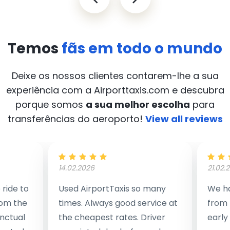
Temos
fãs em todo o mundo
Deixe os nossos clientes contarem-lhe a sua
experiência com a Airporttaxis.com
e descubra
porque somos
a sua melhor escolha
para
transferências do aeroporto!
View all reviews
14.02.2026
21.02.
ride to
Used AirportTaxis so many
We ha
rom the
times. Always good service at
from 
nctual
the cheapest rates. Driver
early