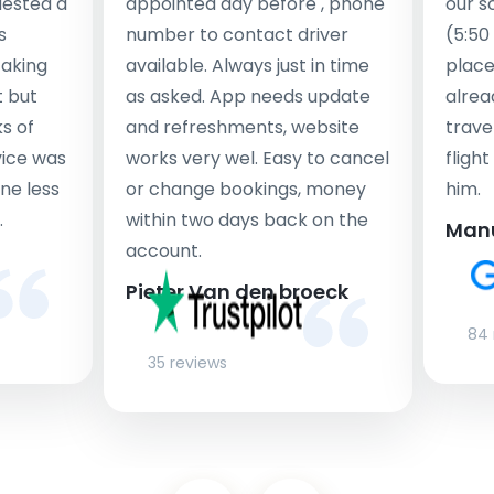
uested a
appointed day before , phone
our s
s
number to contact driver
(5:50
taking
available. Always just in time
place
t but
as asked. App needs update
alrea
s of
and refreshments, website
travel
rvice was
works very wel. Easy to cancel
fligh
ne less
or change bookings, money
him.
.
within two days back on the
Man
account.
Pieter Van den broeck
84 
35 reviews