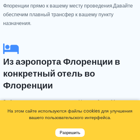
Флоренции прямо к вашему месту проведения.Давайте
обеспечим плавный трансфер к вашему пункту
назначения.
Из аэропорта Флоренции в
конкретный отель во
Флоренции
Забронировали отель заранее? Нет проблем! Мы
предлагаем такси из аэропорта Флоренции в центр
На этом сайте используются файлы cookies для улучшения
вашего пользовательского интерфейса.
города к популярным размещениям, таким как The St.
Regis Florence, Hotel Savoy, The Westin Excelsior,
Разрешить
Grand Hotel Minerva и многие другие.