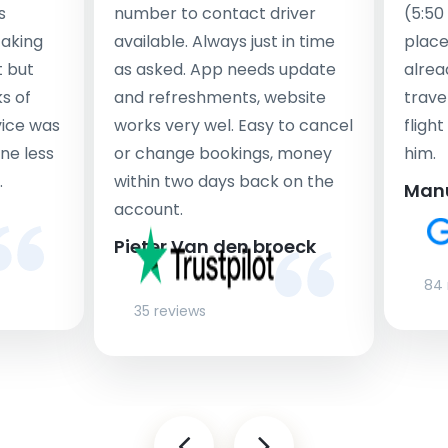
s
number to contact driver
(5:50
taking
available. Always just in time
place
t but
as asked. App needs update
alrea
s of
and refreshments, website
travel
rvice was
works very wel. Easy to cancel
fligh
ne less
or change bookings, money
him.
.
within two days back on the
Man
account.
Pieter Van den broeck
84 
35 reviews