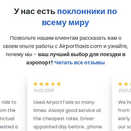
У нас есть
поклонники по
всему миру
Позвольте нашим клиентам рассказать вам о
своем опыте работы с Airporttaxis.com
и узнайте,
почему мы -
ваш лучший выбор для поездки в
аэропорт!
Читать все отзывы
14.02.2026
21.02.
ride to
Used AirportTaxis so many
We ha
rom the
times. Always good service at
from 
nctual
the cheapest rates. Driver
early
uested a
appointed day before , phone
our s