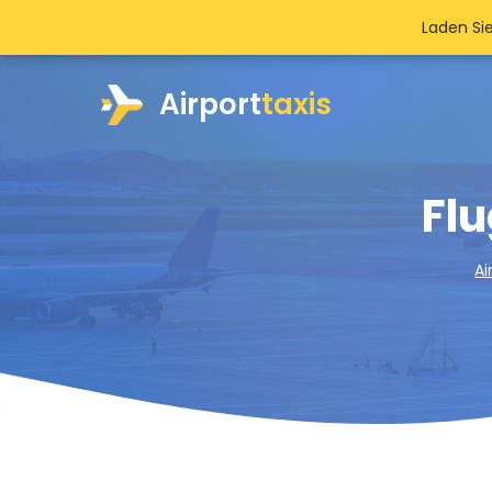
Laden Si
Airport
taxis
Flu
Ai