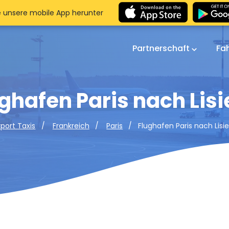
e unsere mobile App herunter
Partnerschaft
Fa
ghafen Paris nach Lis
Flughafen Paris nach Lisi
rport Taxis
Frankreich
Paris