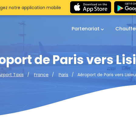
gez notre application mobile
Partenariat
Chauffe
oport de Paris vers Lis
Aéroport de Paris vers Lisieu
irport Taxis
France
Paris