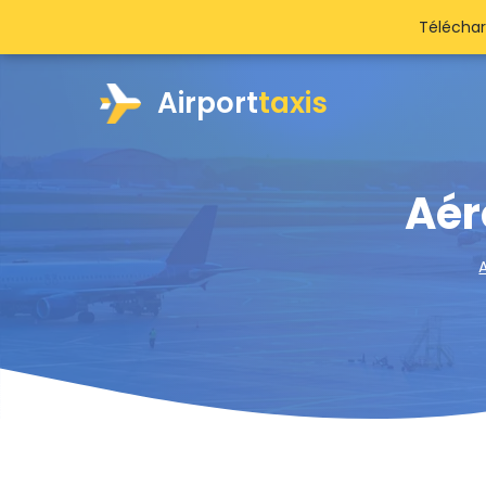
Téléchar
Airport
taxis
Aér
A