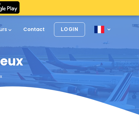
urs
Contact
LOGIN
ieux
x