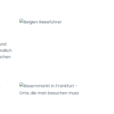
 und
ndlich
auchen
n