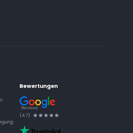
Bewertungen
n
(4.7)
legung