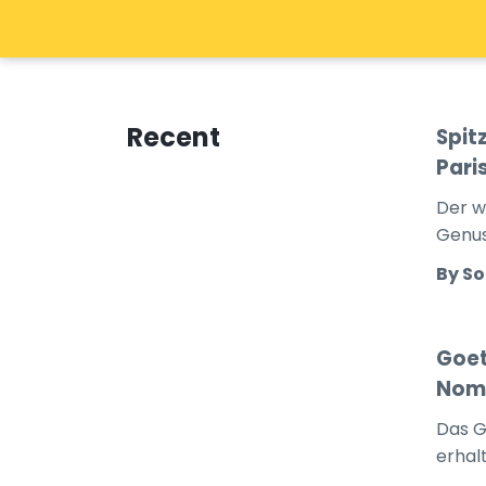
Recent
Spit
Pari
Der wi
Genu
By So
Goet
Nom
Das G
erhal