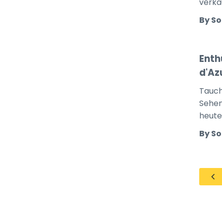
verka
By So
Enth
d'Az
Tauch
Sehen
heute
By So