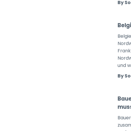
By So
Belg
Belgie
Nordw
Frank
Nordw
und w
By So
Baue
mus
Bauer
zusam