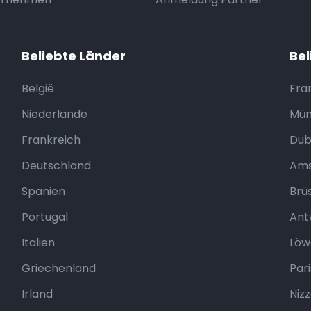
Beliebte Länder
Bel
België
Fra
Niederlande
Mün
Frankreich
Dubl
Deutschland
Ams
Spanien
Brüs
Portugal
Ant
Italien
Löw
Griechenland
Pari
Irland
Niz