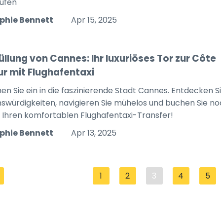
ufen
phie Bennett
Apr 15, 2025
üllung von Cannes: Ihr luxuriöses Tor zur Côte
ur mit Flughafentaxi
en Sie ein in die faszinierende Stadt Cannes. Entdecken S
swürdigkeiten, navigieren Sie mühelos und buchen Sie n
 Ihren komfortablen Flughafentaxi-Transfer!
phie Bennett
Apr 13, 2025
1
2
3
4
5