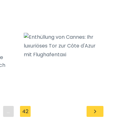
ie
och
...
42