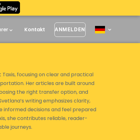
hrer
Kontakt
ANMELDEN
 Taxis, focusing on clear and practical
portation. Her articles are built around
hoosing the right transfer option, and
vetlana’s writing emphasizes clarity,
ake informed decisions and feel prepared
is, she contributes reliable, reader-
ble journeys.