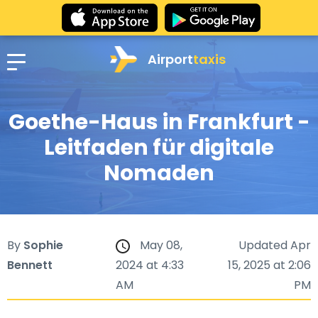
Airport
taxis
Goethe-Haus in Frankfurt -
Leitfaden für digitale
Nomaden
By
Sophie
May 08,
Updated Apr
Bennett
2024 at 4:33
15, 2025 at 2:06
AM
PM