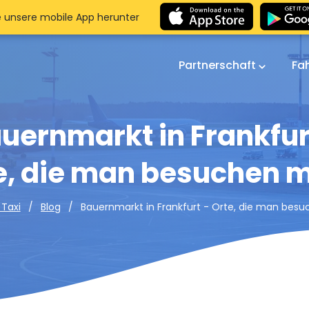
e unsere mobile App herunter
Partnerschaft
Fa
uernmarkt in Frankfur
e, die man besuchen 
Bauernmarkt in Frankfurt - Orte, die man bes
 Taxi
Blog