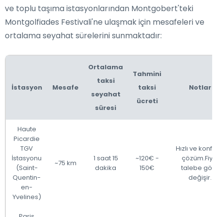
ve toplu taşıma istasyonlarından Montgobert'teki
Montgolfiades Festivali'ne ulaşmak için mesafeleri ve
ortalama seyahat sürelerini sunmaktadır:
Ortalama
Tahmini
taksi
İstasyon
Mesafe
taksi
Notlar
seyahat
ücreti
süresi
Haute
Picardie
TGV
Hızlı ve konfo
İstasyonu
1 saat 15
~120€ -
çözüm.Fiya
~75 km
(Saint-
dakika
150€
talebe gör
Quentin-
değişir.
en-
Yvelines)
Paris