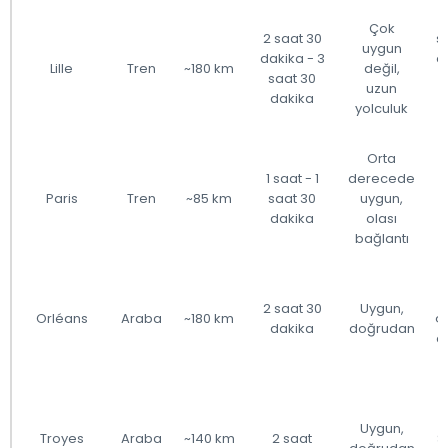
Çok
2 saat 30
s
uygun
dakika - 3
ö
Lille
Tren
~180 km
değil,
saat 30
uzun
dakika
yolculuk
Orta
1 saat - 1
derecede
Paris
Tren
~85 km
saat 30
uygun,
dakika
olası
bağlantı
2 saat 30
Uygun,
Orléans
Araba
~180 km
ç
dakika
doğrudan
a
Uygun,
Troyes
Araba
~140 km
2 saat
S