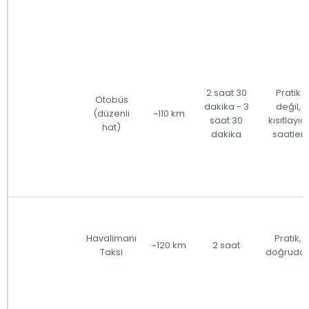
2 saat 30
Pratik
Otobüs
dakika - 3
değil,
(düzenli
~110 km
saat 30
kısıtlayıcı
hat)
dakika
saatler
Havalimanı
Pratik,
~120 km
2 saat
Taksi
doğruda