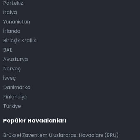
Portekiz
İtalya
Yunanistan
İrlanda
Birleşik Krallık
BAE
Avusturya
Norveç
İsveç
Danimarka
Finlandiya
Türkiye
Popüler Havaalanları
Brüksel Zaventem Uluslararası Havaalanı (BRU)