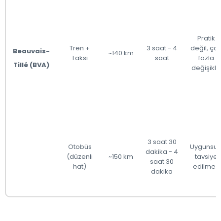
Pratik
Tren +
3 saat - 4
değil, ço
Beauvais-
~140 km
Taksi
saat
fazla
Tillé (BVA)
değişiklik
3 saat 30
Otobüs
Uygunsuz
dakika - 4
(düzenli
~150 km
tavsiye
saat 30
hat)
edilmez
dakika