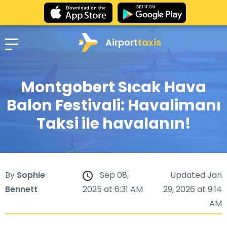
Airport
taxis
Montgobert Sıcak Hava
Balon Festivali: Havalimanı
Taksi ile havalanın!
By
Sophie
Sep 08,
Updated Jan
Bennett
2025 at 6:31 AM
29, 2026 at 9:14
AM