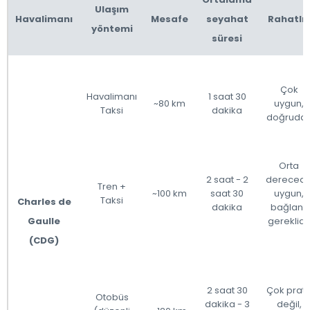
Ulaşım
Havalimanı
Mesafe
seyahat
Rahatlık
yöntemi
süresi
Çok
Havalimanı
1 saat 30
~80 km
uygun,
Taksi
dakika
doğruda
Orta
2 saat - 2
dereced
Tren +
~100 km
saat 30
uygun,
Taksi
Charles de
dakika
bağlantı
Gaulle
gereklidi
(CDG)
2 saat 30
Çok prati
Otobüs
dakika - 3
değil,