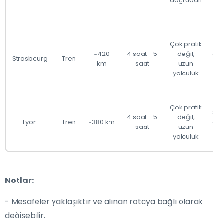
doğrudan
Çok pratik
~420
4 saat - 5
değil,
ö
Strasbourg
Tren
km
saat
uzun
yolculuk
Çok pratik
s
4 saat - 5
değil,
Lyon
Tren
~380 km
ö
saat
uzun
yolculuk
Notlar:
- Mesafeler yaklaşıktır ve alınan rotaya bağlı olarak
değişebilir.