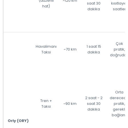
(düzenli
~120 km
saat 30
kısıtlayıcı
hat)
dakika
saatler
Çok
Havalimanı
1 saat 15
~70 km
pratik,
Taksi
dakika
doğruda
Orta
2 saat - 2
dereced
Tren +
~90 km
saat 30
pratik,
Taksi
dakika
gerekli
bağlantı
Orly (ORY)