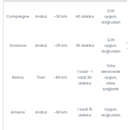
Çok
Compiègne
Araba
~30 km
40 dakika
uygun,
doğrudan
t
Çok
ç
Soissons
Araba
~25 km
35 dakika
uygun,
a
doğrudan
Orta
1 saat - 1
derecede
Reims
Tren
~80 km
saat 30
uygun,
dakika
olası
bağlantı
1 saat 15
Uygun,
Amiens
Araba
~90 km
S
dakika
doğrudan