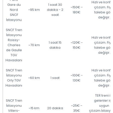
Hızlı ve konfo
Gare du
1 saat 30
~150€ -
çözüm. Fiya
Nord
~95 km
dakika - 2
180€
talebe gör
SNCF
saat
değişir.
İstasyonu
SNCF Tren
İstasyonu
Hızlı ve konfo
Roissy-
1 saat 15
~120€ -
çözüm. Fiya
Charles
~70 km
dakika
150€
talebe gör
de Gaulle
değişir.
TGV
Havaalanı
SNCF Tren
Hızlı ve konfo
İstasyonu
~100€ -
çözüm. Fiya
~60 km
1 saat
Orly TGV
130€
talebe gör
Havaalanı
değişir.
TER treni il
SNCF Tren
gelenler içi
İstasyonu
~25€ -
uygun
~15 km
20 dakika
Villers-
35€
çözüm.İstasy