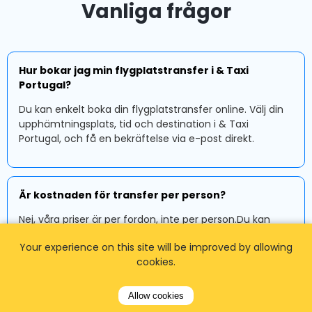
Vanliga frågor
Hur bokar jag min flygplatstransfer i & Taxi
Portugal?
Du kan enkelt boka din flygplatstransfer online. Välj din
upphämtningsplats, tid och destination i & Taxi
Portugal, och få en bekräftelse via e-post direkt.
Är kostnaden för transfer per person?
Nej, våra priser är per fordon, inte per person.Du kan
dela resan med dina kamrater utan extra kostnad.
Your experience on this site will be improved by allowing
cookies.
Var träffar jag min förare?
Allow cookies