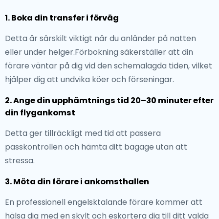
1. Boka din transfer i förväg
Detta är särskilt viktigt när du anländer på natten
eller under helger.Förbokning säkerställer att din
förare väntar på dig vid den schemalagda tiden, vilket
hjälper dig att undvika köer och förseningar.
2. Ange din upphämtnings tid 20–30 minuter efter
din flygankomst
Detta ger tillräckligt med tid att passera
passkontrollen och hämta ditt bagage utan att
stressa.
3. Möta din förare i ankomsthallen
En professionell engelsktalande förare kommer att
hälsa dig med en skylt och eskortera dig till ditt valda