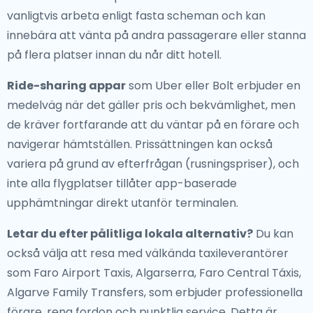
vanligtvis arbeta enligt fasta scheman och kan
innebära att vänta på andra passagerare eller stanna
på flera platser innan du når ditt hotell.
Ride-sharing appar
som Uber eller Bolt erbjuder en
medelväg när det gäller pris och bekvämlighet, men
de kräver fortfarande att du väntar på en förare och
navigerar hämtställen. Prissättningen kan också
variera på grund av efterfrågan (rusningspriser), och
inte alla flygplatser tillåter app-baserade
upphämtningar direkt utanför terminalen.
Letar du efter pålitliga lokala alternativ?
Du kan
också välja att resa med välkända taxileverantörer
som Faro Airport Taxis, Algarserra, Faro Central Táxis,
Algarve Family Transfers, som erbjuder professionella
förare, rena fordon och punktlig service. Detta är