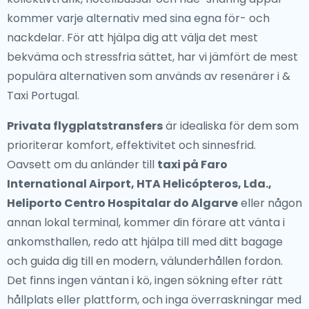
kommer varje alternativ med sina egna för- och
nackdelar. För att hjälpa dig att välja det mest
bekväma och stressfria sättet, har vi jämfört de mest
populära alternativen som används av resenärer i &
Taxi Portugal.
Privata flygplatstransfers
är idealiska för dem som
prioriterar komfort, effektivitet och sinnesfrid.
Oavsett om du anländer till
taxi på Faro
International Airport, HTA Helicópteros, Lda.,
Heliporto Centro Hospitalar do Algarve
eller någon
annan lokal terminal, kommer din förare att vänta i
ankomsthallen, redo att hjälpa till med ditt bagage
och guida dig till en modern, välunderhållen fordon.
Det finns ingen väntan i kö, ingen sökning efter rätt
hållplats eller plattform, och inga överraskningar med