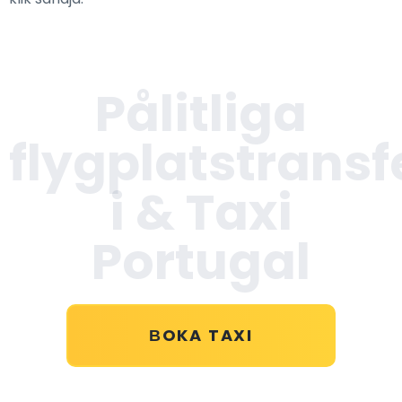
Pålitliga
flygplatstransf
i
& Taxi
Portugal
ВOKA TAXI