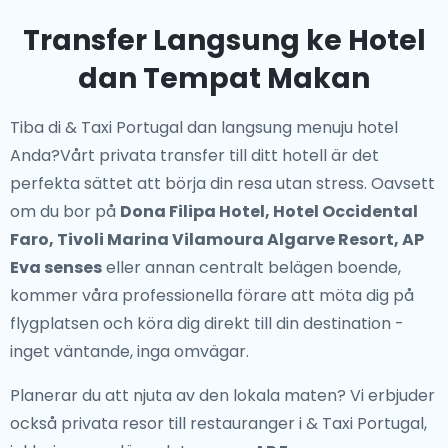
Transfer Langsung ke Hotel
dan Tempat Makan
Tiba di & Taxi Portugal dan langsung menuju hotel
Anda?Vårt
privata transfer till ditt hotell
är det
perfekta sättet att börja din resa utan stress. Oavsett
om du bor på
Dona Filipa Hotel, Hotel Occidental
Faro, Tivoli Marina Vilamoura Algarve Resort, AP
Eva senses
eller annan centralt belägen boende,
kommer våra professionella förare att möta dig på
flygplatsen och köra dig direkt till din destination -
inget väntande, inga omvägar.
Planerar du att njuta av den lokala maten? Vi erbjuder
också
privata resor till restauranger i & Taxi Portugal
,