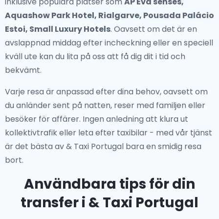
inklusive populära platser som
AP Eva senses,
Aquashow Park Hotel, Rialgarve, Pousada Palácio
Estoi, Small Luxury Hotels
. Oavsett om det är en
avslappnad middag efter incheckning eller en speciell
kväll ute kan du lita på oss att få dig dit i tid och
bekvämt.
Varje resa är anpassad efter dina behov, oavsett om
du anländer sent på natten, reser med familjen eller
besöker för affärer. Ingen anledning att klura ut
kollektivtrafik eller leta efter taxibilar - med vår tjänst
är det bästa av & Taxi Portugal bara en smidig resa
bort.
Användbara tips för din
transfer i & Taxi Portugal