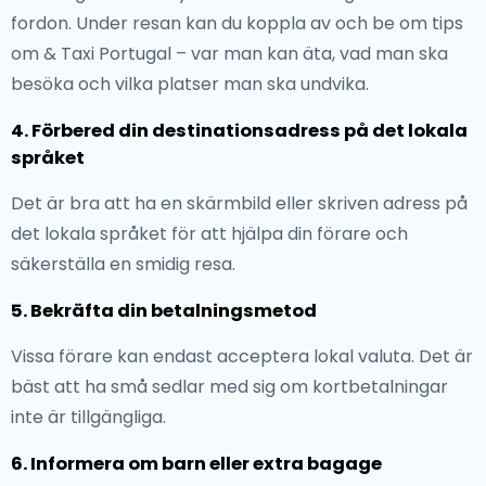
fordon. Under resan kan du koppla av och be om tips
om & Taxi Portugal – var man kan äta, vad man ska
besöka och vilka platser man ska undvika.
4. Förbered din destinationsadress på det lokala
språket
Det är bra att ha en skärmbild eller skriven adress på
det lokala språket för att hjälpa din förare och
säkerställa en smidig resa.
5. Bekräfta din betalningsmetod
Vissa förare kan endast acceptera lokal valuta. Det är
bäst att ha små sedlar med sig om kortbetalningar
inte är tillgängliga.
6. Informera om barn eller extra bagage