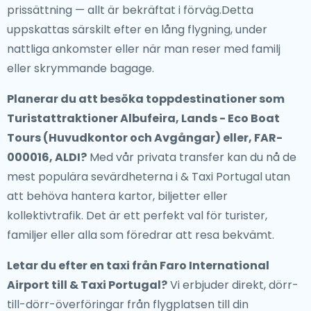
prissättning — allt är bekräftat i förväg.Detta
uppskattas särskilt efter en lång flygning, under
nattliga ankomster eller när man reser med familj
eller skrymmande bagage.
Planerar du att besöka toppdestinationer som
Turistattraktioner Albufeira, Lands - Eco Boat
Tours (Huvudkontor och Avgångar) eller, FAR-
000016, ALDI?
Med vår privata transfer kan du nå de
mest populära sevärdheterna i & Taxi Portugal utan
att behöva hantera kartor, biljetter eller
kollektivtrafik. Det är ett perfekt val för turister,
familjer eller alla som föredrar att resa bekvämt.
Letar du efter en
taxi från Faro International
Airport till & Taxi Portugal
?
Vi erbjuder direkt, dörr-
till-dörr-överföringar från flygplatsen till din