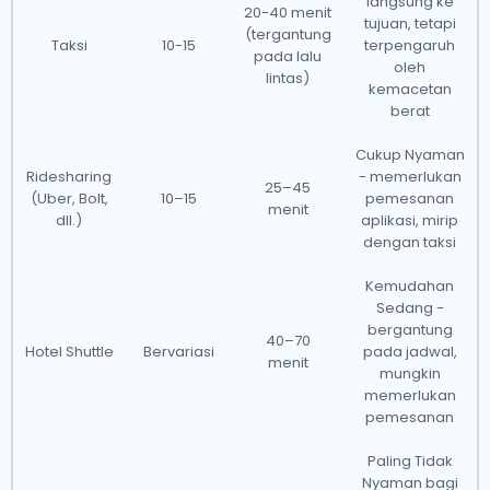
langsung ke
20-40 menit
tujuan, tetapi
(tergantung
Taksi
10-15
terpengaruh
pada lalu
oleh
lintas)
kemacetan
berat
Cukup Nyaman
Ridesharing
- memerlukan
25–45
(Uber, Bolt,
10–15
pemesanan
menit
dll.)
aplikasi, mirip
dengan taksi
Kemudahan
Sedang -
bergantung
40–70
Hotel Shuttle
Bervariasi
pada jadwal,
menit
mungkin
memerlukan
pemesanan
Paling Tidak
Nyaman bagi