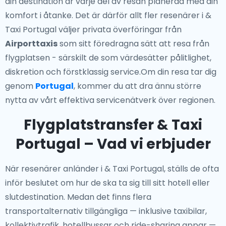
din destination är varje del av resan planerad med din
komfort i åtanke. Det är därför allt fler resenärer i &
Taxi Portugal väljer privata överföringar från
Airporttaxis
som sitt föredragna sätt att resa från
flygplatsen - särskilt de som värdesätter pålitlighet,
diskretion och förstklassig service.Om din resa tar dig
genom
Portugal
, kommer du att dra ännu större
nytta av vårt effektiva servicenätverk över regionen.
Flygplatstransfer & Taxi
Portugal – Vad vi erbjuder
När resenärer anländer i & Taxi Portugal, ställs de ofta
inför beslutet om hur de ska ta sig till sitt hotell eller
slutdestination. Medan det finns flera
transportalternativ tillgängliga — inklusive taxibilar,
kollektivtrafik, hotellbussar och ride-sharing appar —