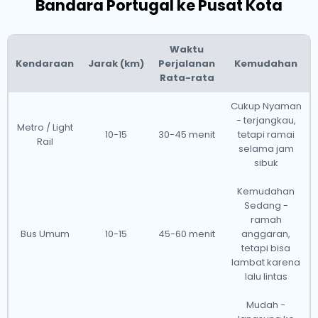
Bandara Portugal ke Pusat Kota
Waktu
Kendaraan
Jarak (km)
Perjalanan
Kemudahan
Rata-rata
Cukup Nyaman
- terjangkau,
Metro / Light
10-15
30-45 menit
tetapi ramai
Rail
selama jam
sibuk
Kemudahan
Sedang -
ramah
Bus Umum
10-15
45-60 menit
anggaran,
tetapi bisa
lambat karena
lalu lintas
Mudah -