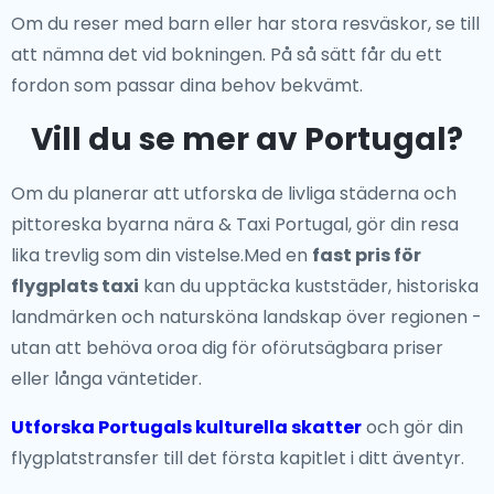
Om du reser med barn eller har stora resväskor, se till
att nämna det vid bokningen. På så sätt får du ett
fordon som passar dina behov bekvämt.
Vill du se mer av Portugal?
Om du planerar att utforska de livliga städerna och
pittoreska byarna nära & Taxi Portugal, gör din resa
lika trevlig som din vistelse.Med en
fast pris för
flygplats taxi
kan du upptäcka kuststäder, historiska
landmärken och natursköna landskap över regionen -
utan att behöva oroa dig för oförutsägbara priser
eller långa väntetider.
Utforska Portugals kulturella skatter
och gör din
flygplatstransfer till det första kapitlet i ditt äventyr.