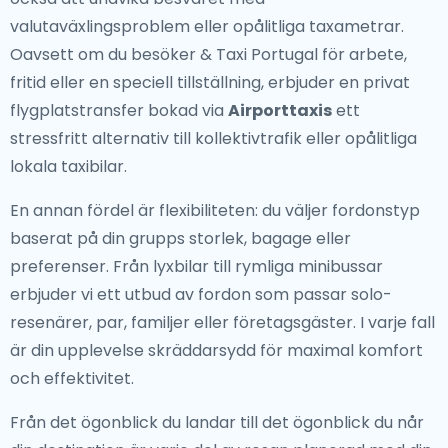
valutaväxlingsproblem eller opålitliga taxametrar.
Oavsett om du besöker & Taxi Portugal för arbete,
fritid eller en speciell tillställning, erbjuder en privat
flygplatstransfer bokad via
Airporttaxis
ett
stressfritt alternativ till kollektivtrafik eller opålitliga
lokala taxibilar.
En annan fördel är flexibiliteten: du väljer fordonstyp
baserat på din grupps storlek, bagage eller
preferenser. Från lyxbilar till rymliga minibussar
erbjuder vi ett utbud av fordon som passar solo-
resenärer, par, familjer eller företagsgäster. I varje fall
är din upplevelse skräddarsydd för maximal komfort
och effektivitet.
Från det ögonblick du landar till det ögonblick du når