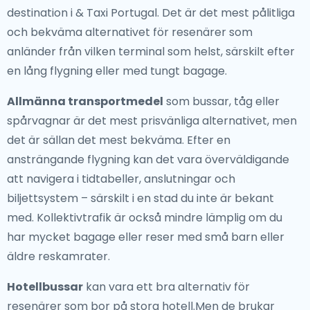
destination i & Taxi Portugal. Det är det mest pålitliga
och bekväma alternativet för resenärer som
anländer från vilken terminal som helst, särskilt efter
en lång flygning eller med tungt bagage.
Allmänna transportmedel
som bussar, tåg eller
spårvagnar är det mest prisvänliga alternativet, men
det är sällan det mest bekväma. Efter en
ansträngande flygning kan det vara överväldigande
att navigera i tidtabeller, anslutningar och
biljettsystem – särskilt i en stad du inte är bekant
med. Kollektivtrafik är också mindre lämplig om du
har mycket bagage eller reser med små barn eller
äldre reskamrater.
Hotellbussar
kan vara ett bra alternativ för
resenärer som bor på stora hotell.Men de brukar