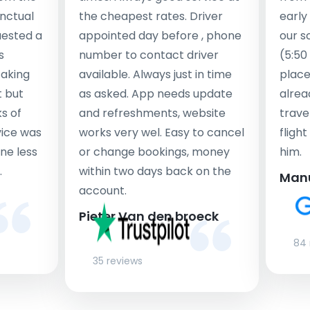
nctual
the cheapest rates. Driver
early
uested a
appointed day before , phone
our s
s
number to contact driver
(5:50
taking
available. Always just in time
place
t but
as asked. App needs update
alrea
s of
and refreshments, website
travel
rvice was
works very wel. Easy to cancel
fligh
ne less
or change bookings, money
him.
.
within two days back on the
Man
account.
Pieter Van den broeck
84 
35 reviews