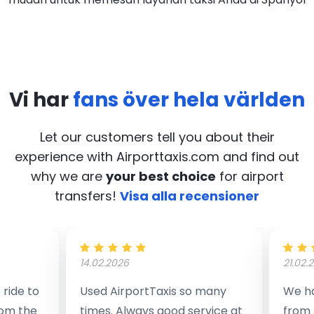
Vi har
fans över hela världen
Let our customers tell you about their
experience with Airporttaxis.com
and find out
why we are
your best choice
for airport
transfers!
Visa alla recensioner
14.02.2026
21.02.
ride to
Used AirportTaxis so many
We ha
rom the
times. Always good service at
from 