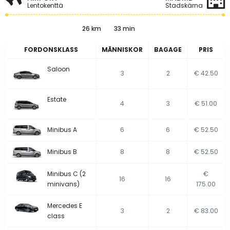
Lentokenttä
Stadskärna
26 km
33 min
FORDONSKLASS
MÄNNISKOR
BAGAGE
PRIS
Saloon
3
2
€ 42.50
Estate
4
3
€ 51.00
Minibus A
6
6
€ 52.50
Minibus B
8
8
€ 52.50
Minibus C (2
€
16
16
minivans)
175.00
Mercedes E
3
2
€ 83.00
class