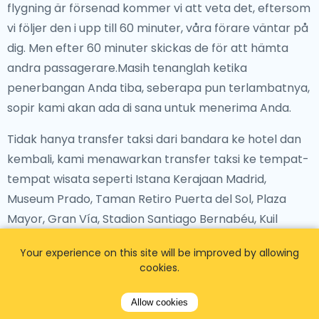
flygning är försenad kommer vi att veta det, eftersom
vi följer den i upp till 60 minuter, våra förare väntar på
dig. Men efter 60 minuter skickas de för att hämta
andra passagerare.Masih tenanglah ketika
penerbangan Anda tiba, seberapa pun terlambatnya,
sopir kami akan ada di sana untuk menerima Anda.
Tidak hanya transfer taksi dari bandara ke hotel dan
kembali, kami menawarkan transfer taksi ke tempat-
tempat wisata seperti Istana Kerajaan Madrid,
Museum Prado, Taman Retiro Puerta del Sol, Plaza
Mayor, Gran Vía, Stadion Santiago Bernabéu, Kuil
Debod, Museum Thyssen-Bornemisza, Museum Reina
Your experience on this site will be improved by allowing
Sofía dan banyak tempat lain sesuai keinginan Anda.
cookies.
Allow cookies