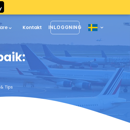
rare
Kontakt
INLOGGNING
baik:
 & Tips