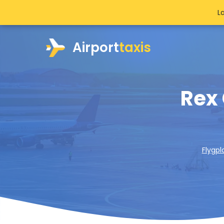
L
Airport
taxis
Rex 
Flygpl