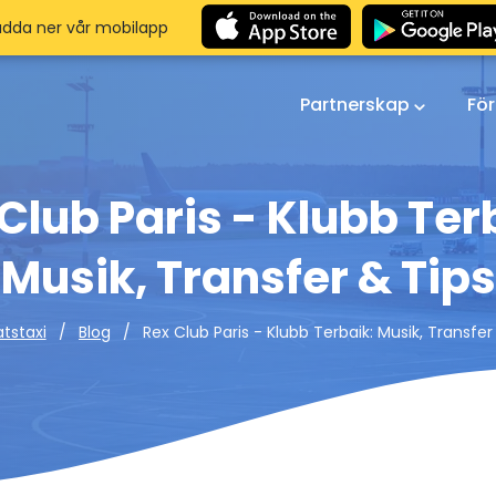
adda ner vår mobilapp
Partnerskap
Fö
Club Paris - Klubb Ter
Musik, Transfer & Tips
Rex Club Paris - Klubb Terbaik: Musik, Transfer
atstaxi
Blog