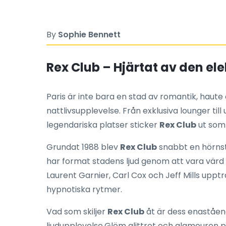
By
Sophie Bennett
Rex Club – Hjärtat av den ele
Paris är inte bara en stad av romantik, haut
nattlivsupplevelse. Från exklusiva lounger til
legendariska platser sticker
Rex Club
ut som 
Grundat 1988 blev
Rex Club
snabbt en hörnst
har format stadens ljud genom att vara värd 
Laurent Garnier, Carl Cox och Jeff Mills upptr
hypnotiska rytmer.
Vad som skiljer
Rex Club
åt är dess enastående
ljudupplevelse.Glöm glittret och glamouren p