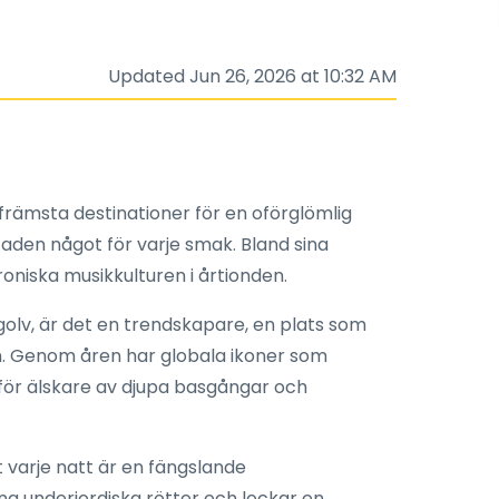
Updated Jun 26, 2026 at 10:32 AM
främsta destinationer för en oförglömlig
staden något för varje smak. Bland sina
roniska musikkulturen i årtionden.
olv, är det en trendskapare, en plats som
en. Genom åren har globala ikoner som
pp för älskare av djupa basgångar och
t varje natt är en fängslande
na underjordiska rötter och lockar en