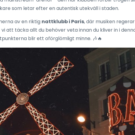
are som letar efter en autentisk utekväll i staden.
merna av en riktig
nattklubb i Paris
, där musiken regerar
 att täcka allt du behöver veta innan du kliver in i denna 
punkterna blir ett oförglömligt minne. 🎶🔥