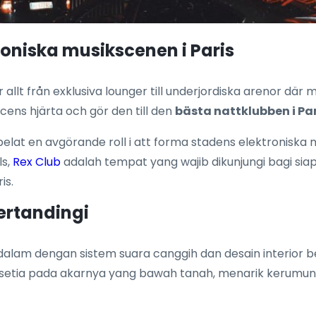
roniska musikscenen i Paris
uder allt från exklusiva lounger till underjordiska arenor d
cens hjärta och gör den till den
bästa nattklubben i Par
elat en avgörande roll i att forma stadens elektroniska 
ls,
Rex Club
adalah tempat yang wajib dikunjungi bagi si
is.
ertandingi
am dengan sistem suara canggih dan desain interior ber
 setia pada akarnya yang bawah tanah, menarik kerumu