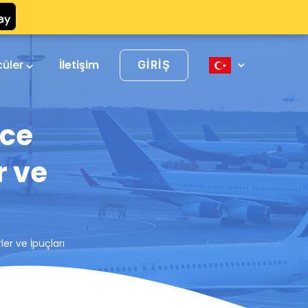
cüler
İletişim
GIRIŞ
ece
r ve
ler ve İpuçları