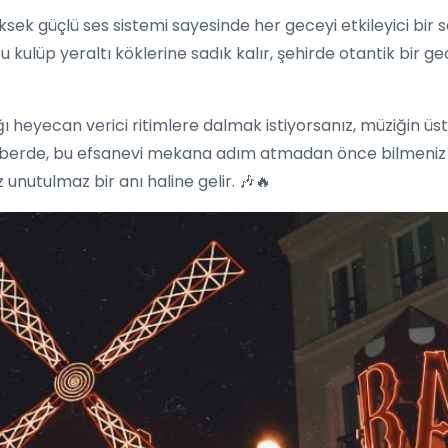
e yüksek güçlü ses sistemi sayesinde her geceyi etkileyici b
 kulüp yeraltı köklerine sadık kalır, şehirde otantik bir g
ığı heyecan verici ritimlere dalmak istiyorsanız, müziğin üs
hberde, bu efsanevi mekana adım atmadan önce bilmeniz g
unutulmaz bir anı haline gelir. 🎶🔥