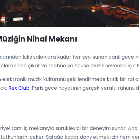
 Müziğin Nihai Mekanı
arından lüks salonlara kadar her şeyi sunan canlı gece hay
r olarak öne çıkar ve techno ve house müzik sevenler için P
 elektronik müzik kültürünü şekillendirmede kritik bir ro
rak,
Rex Club
, Paris gece hayatının gerçek yeraltı ruhunu 
triyel tarzı iç mekanıyla sürükleyici bir deneyim sunar. An
k tutkunlarını çeker. Şafağa kadar dans etmek için hem yere