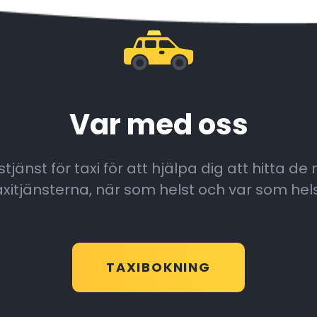
Var med oss
jänst för taxi för att hjälpa dig att hitta de
axitjänsterna, när som helst och var som hels
TAXIBOKNING