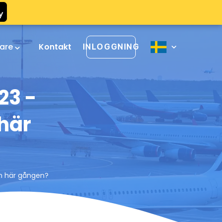
rare
Kontakt
INLOGGNING
23 -
här
en här gången?