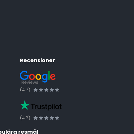
Recensioner
(4.7)
(4.3)
pulära resmål