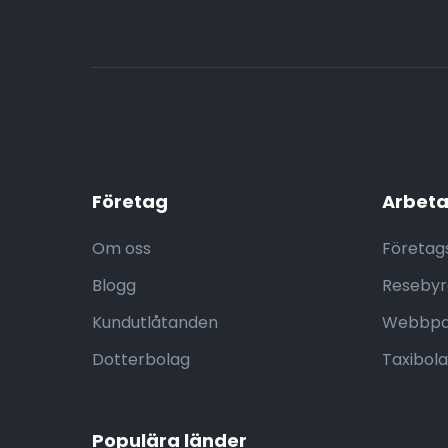
Företag
Arbeta
Om oss
Företag
Blogg
Resebyr
Kundutlåtanden
Webbpa
Dotterbolag
Taxibol
Populära länder