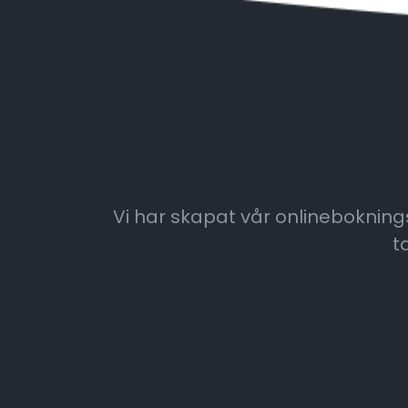
Vi har skapat vår onlinebokningst
t