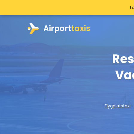
L
Airport
taxis
Res
Va
Flygplatstaxi