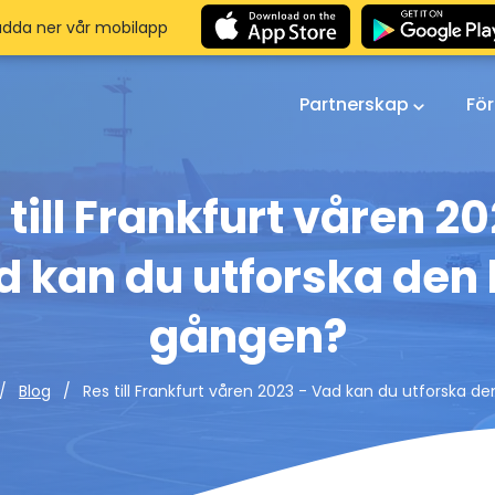
adda ner vår mobilapp
Partnerskap
Fö
 till Frankfurt våren 20
d kan du utforska den 
gången?
Res till Frankfurt våren 2023 - Vad kan du utforska d
Blog