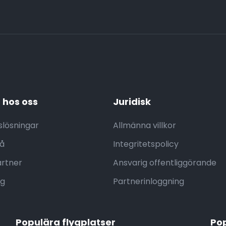
 hos oss
Juridisk
slösningar
Allmänna villkor
å
Integritetspolicy
rtner
Ansvarig offentliggörande
ag
Partnerinloggning
Populära flygplatser
Po