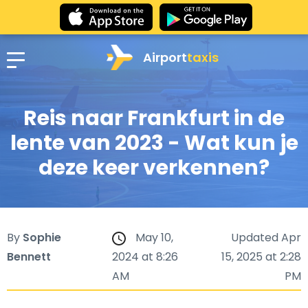
Airport
taxis
Reis naar Frankfurt in de
lente van 2023 - Wat kun je
deze keer verkennen?
By
Sophie
May 10,
Updated Apr
Bennett
2024 at 8:26
15, 2025 at 2:28
AM
PM