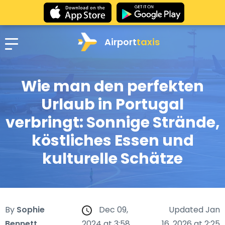
Airport
taxis
Wie man den perfekten
Urlaub in Portugal
verbringt: Sonnige Strände,
köstliches Essen und
kulturelle Schätze
By
Sophie
Dec 09,
Updated Jan
Bennett
2024 at 3:58
16, 2026 at 2:25