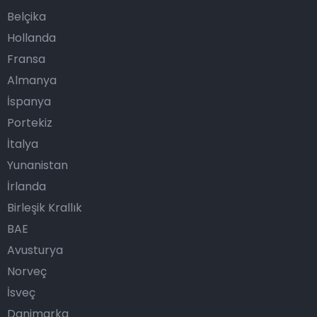
Belçika
Hollanda
Fransa
Almanya
İspanya
Portekiz
İtalya
Yunanistan
İrlanda
Birleşik Krallık
BAE
Avusturya
Norveç
İsveç
Danimarka