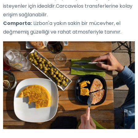
isteyenler için idealdir.Carcavelos transferlerine kolay
erişim sağlanabilir.
Comporta:
Lizbon'a yakın sakin bir mücevher, el
değmemiş güzelliği ve rahat atmosferiyle tanınır.