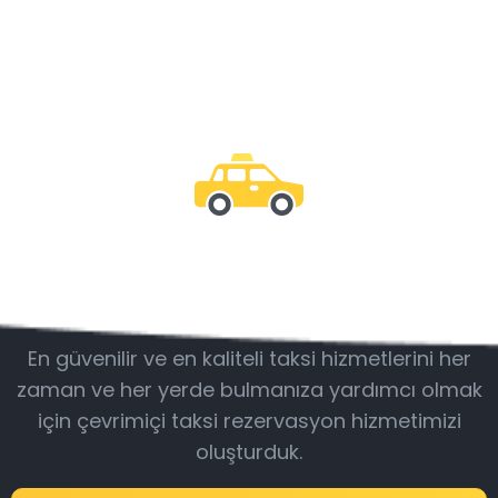
Bizimle olun
En güvenilir ve en kaliteli taksi hizmetlerini her
zaman ve her yerde bulmanıza yardımcı olmak
için çevrimiçi taksi rezervasyon hizmetimizi
oluşturduk.