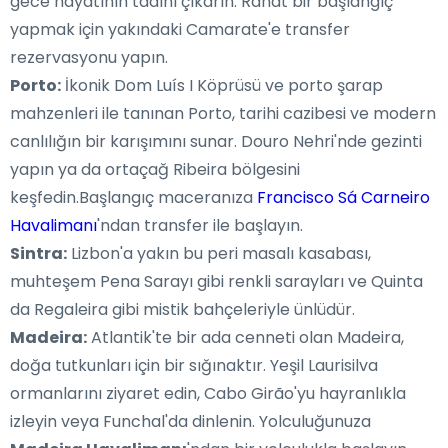
gece hayatının tadını çıkarın. Rahat bir başlangıç
yapmak için yakındaki Camarate'e transfer
rezervasyonu yapın.
Porto:
İkonik Dom Luís I Köprüsü ve porto şarap
mahzenleri ile tanınan Porto, tarihi cazibesi ve modern
canlılığın bir karışımını sunar. Douro Nehri'nde gezinti
yapın ya da ortaçağ Ribeira bölgesini
keşfedin.Başlangıç maceranıza
Francisco Sá Carneiro
Havalimanı
'ndan transfer ile başlayın.
Sintra:
Lizbon'a yakın bu peri masalı kasabası,
muhteşem Pena Sarayı gibi renkli sarayları ve Quinta
da Regaleira gibi mistik bahçeleriyle ünlüdür.
Madeira:
Atlantik'te bir ada cenneti olan Madeira,
doğa tutkunları için bir sığınaktır. Yeşil Laurisilva
ormanlarını ziyaret edin, Cabo Girão'yu hayranlıkla
izleyin veya Funchal'da dinlenin. Yolculuğunuza