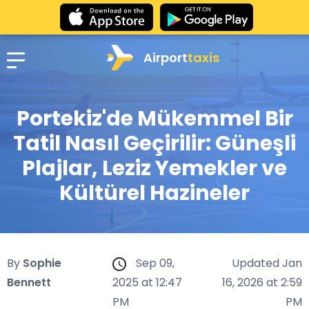
Airport
taxis
Portekiz'de Mükemmel Bir
Tatil Nasıl Geçirilir: Güneşli
Plajlar, Leziz Yemekler ve
Kültürel Hazineler
By
Sophie
Sep 09,
Updated Jan
Bennett
2025 at 12:47
16, 2026 at 2:59
PM
PM