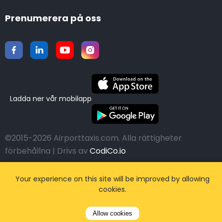
Prenumerera på oss
Ladda ner vår mobilapp
©2015-2026 Airporttaxis.com.
Alla rättigheter
förbehållna | Drivs av
CodiCo.io
Your experience on this site will be improved by allowing
cookies.
Allow cookies