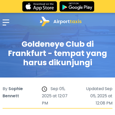
Airport
taxis
Goldeneye Club di
Frankfurt - tempat yang
harus dikunjungi
By
Sophie
Sep 05,
Updated Sep
Bennett
2025 at 12:07
05, 2025 at
PM
12:08 PM