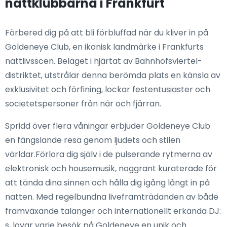
nattklubbarna i Frankfurt
Förbered dig på att bli förbluffad när du kliver in på
Goldeneye Club, en ikonisk landmärke i Frankfurts
nattlivsscen. Beläget i hjärtat av Bahnhofsviertel-
distriktet, utstrålar denna berömda plats en känsla av
exklusivitet och förfining, lockar festentusiaster och
societetspersoner från när och fjärran.
Spridd över flera våningar erbjuder Goldeneye Club
en fängslande resa genom ljudets och stilen
världar.Förlora dig själv i de pulserande rytmerna av
elektronisk och housemusik, noggrant kuraterade för
att tända dina sinnen och hålla dig igång långt in på
natten. Med regelbundna liveframträdanden av både
framväxande talanger och internationellt erkända DJ:
s, lovar varje besök på Goldeneye en unik och