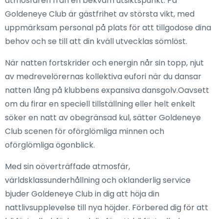
atmosfären från en bekväm utsiktspunkt. På
Goldeneye Club är gästfrihet av största vikt, med
uppmärksam personal på plats för att tillgodose dina
behov och se till att din kväll utvecklas sömlöst.
När natten fortskrider och energin når sin topp, njut
av medrevelörernas kollektiva eufori när du dansar
natten lång på klubbens expansiva dansgolv.Oavsett
om du firar en speciell tillställning eller helt enkelt
söker en natt av obegränsad kul, sätter Goldeneye
Club scenen för oförglömliga minnen och
oförglömliga ögonblick.
Med sin oöverträffade atmosfär,
världsklassunderhållning och oklanderlig service
bjuder Goldeneye Club in dig att höja din
nattlivsupplevelse till nya höjder. Förbered dig för att