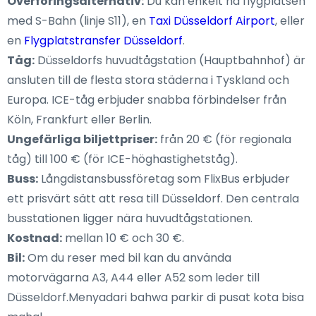
Överföringsalternativ:
Du kan enkelt nå flygplatsen
med S-Bahn (linje S11), en
Taxi Düsseldorf Airport
, eller
en
Flygplatstransfer Düsseldorf
.
Tåg:
Düsseldorfs huvudtågstation (Hauptbahnhof) är
ansluten till de flesta stora städerna i Tyskland och
Europa. ICE-tåg erbjuder snabba förbindelser från
Köln, Frankfurt eller Berlin.
Ungefärliga biljettpriser:
från 20 € (för regionala
tåg) till 100 € (för ICE-höghastighetståg).
Buss:
Långdistansbussföretag som FlixBus erbjuder
ett prisvärt sätt att resa till Düsseldorf. Den centrala
busstationen ligger nära huvudtågstationen.
Kostnad:
mellan 10 € och 30 €.
Bil:
Om du reser med bil kan du använda
motorvägarna A3, A44 eller A52 som leder till
Düsseldorf.Menyadari bahwa parkir di pusat kota bisa