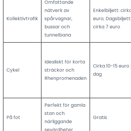
Omfattande
nätverk av
Enkelbiljett: cirk
Kollektivtrafik
spårvagnar,
euro; Dagsbiljett
bussar och
cirka 7 euro
tunnelbana
Idealiskt för korta
Cirka 10-15 euro
Cykel
sträckor och
dag
Rhenpromenaden
Perfekt för gamla
stan och
På fot
Gratis
närliggande
sevärdheter