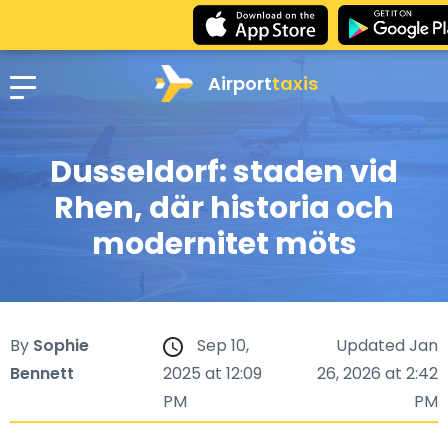
Airport
taxis
Dusseldorf: staden vid
Rhen, där historia och
modernitet möts
By
Sophie
Sep 10,
Updated Jan
Bennett
2025 at 12:09
26, 2026 at 2:42
PM
PM