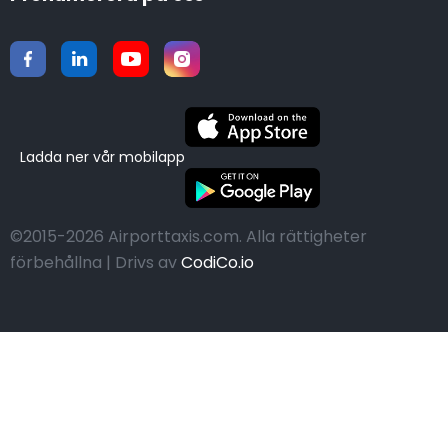
Ladda ner vår mobilapp
©2015-2026 Airporttaxis.com.
Alla rättigheter
förbehållna | Drivs av
CodiCo.io