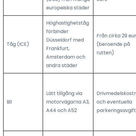
europeiska städer
Höghastighetståg
förbinder
Från cirka 29 eu
Düsseldorf med
Tåg (ICE)
(beroende på
Frankfurt,
rutten)
Amsterdam och
andra städer
Lätt tillgång via
Drivmedelskost
Bil
motorvägarna A3,
och eventuella
A44 och A52
parkeringsavgif