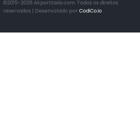
©2015-2026 Airporttaxis.com.
Todos os direitos
reservados | Desenvolvido por
CodiCo.io