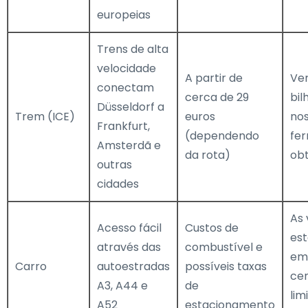
europeias
Trens de alta
velocidade
A partir de
Ver
conectam
cerca de 29
bil
Düsseldorf a
Trem (ICE)
euros
nos
Frankfurt,
(dependendo
fer
Amsterdã e
da rota)
ob
outras
cidades
As 
Acesso fácil
Custos de
es
através das
combustível e
em
Carro
autoestradas
possíveis taxas
cen
A3, A44 e
de
lim
A52
estacionamento