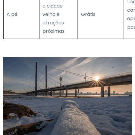
Us
a cidade
con
A pé
velha e
Grátis
apr
atrações
pas
próximas