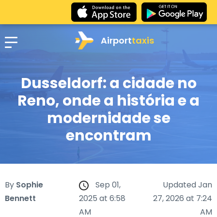
Airport
taxis
Dusseldorf: a cidade no
Reno, onde a história e a
modernidade se
encontram
By
Sophie
Sep 01,
Updated Jan
Bennett
2025 at 6:58
27, 2026 at 7:24
AM
AM