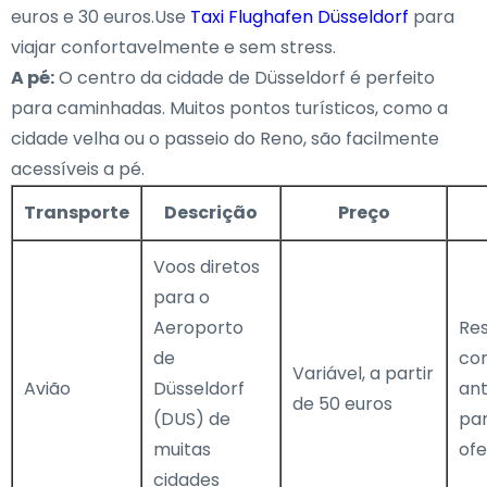
euros e 30 euros.Use
Taxi Flughafen Düsseldorf
para
viajar confortavelmente e sem stress.
A pé:
O centro da cidade de Düsseldorf é perfeito
para caminhadas. Muitos pontos turísticos, como a
cidade velha ou o passeio do Reno, são facilmente
acessíveis a pé.
Transporte
Descrição
Preço
Voos diretos
para o
Aeroporto
Re
de
co
Variável, a partir
Avião
Düsseldorf
an
de 50 euros
(DUS) de
par
muitas
ofe
cidades