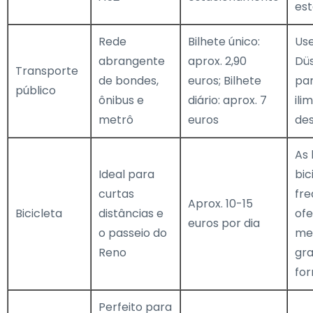
es
Rede
Bilhete único:
Use
abrangente
aprox. 2,90
Dü
Transporte
de bondes,
euros; Bilhete
par
público
ônibus e
diário: aprox. 7
ili
metrô
euros
de
As 
Ideal para
bic
curtas
fr
Aprox. 10-15
Bicicleta
distâncias e
of
euros por dia
o passeio do
me
Reno
gr
fo
Perfeito para