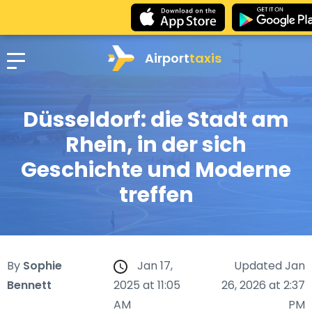
Airport
taxis
Düsseldorf: die Stadt am
Rhein, in der sich
Geschichte und Moderne
treffen
By
Sophie
Jan 17,
Updated Jan
Bennett
2025 at 11:05
26, 2026 at 2:37
AM
PM