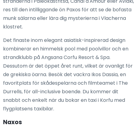
stränderna i Paleokastritsa, Canal d'Amour eller Avlaki,
res till den intilliggande ön Paxos för att se de bofasta
munk sälarna eller lära dig mysterierna i Vlacherna
klostret.
Det finaste inom elegant asiatisk-inspirerad design
kombinerar en himmelsk pool med poolvillor och en
strandklubb på Angsana Corfu Resort & Spa.
Dessutom är det öppet året runt, vilket är ovanligt för
de grekiska öarna. Besök det vackra Ikos Dassia, en
favoritplats för skådespelarna och filmteamet i The
Durrells, för all-inclusive boende. Du kommer dit
snabbt och enkelt när du bokar en taxi i Korfu med
flygplatsens taxibilar.
Naxos