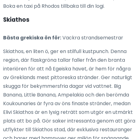
Boka en taxi på Rhodos tillbaka till din logi.
Skiathos
Bästa grekiska ön för:
Vackra strandsemestrar
Skiathos, en liten ö, ger en stilfull kustpunch. Denna
region, där flaskgröna tallar faller från den branta
interiören för att nå Egeiska havet, är hem för några
av Greklands mest pittoreska stränder. Ger naturligt
skugga för bekymmersfria dagar vid vattnet. Big
Banana, Little Banana, Ampelakia och den berömda
Koukounaries är fyra av öns finaste stränder, medan
Elivi Skiathos är en lyxig reträtt som utgör en utmärkt
plats att bo på. Gör saker intressanta genom att göra
utflykter till Skiathos stad, där exklusiva restauranger
och barer med hamnvyer ger miljön för spännande