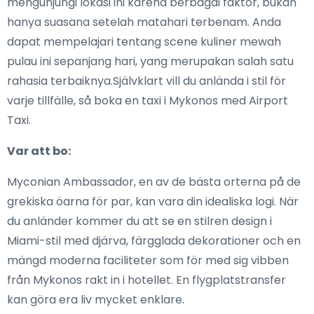
mengunjungi lokasi ini karena berbagai faktor, bukan
hanya suasana setelah matahari terbenam. Anda
dapat mempelajari tentang scene kuliner mewah
pulau ini sepanjang hari, yang merupakan salah satu
rahasia terbaiknya.Självklart vill du anlända i stil för
varje tillfälle, så boka en taxi i Mykonos med Airport
Taxi.
Var att bo:
Myconian Ambassador, en av de bästa orterna på de
grekiska öarna för par, kan vara din idealiska logi. När
du anländer kommer du att se en stilren design i
Miami-stil med djärva, färgglada dekorationer och en
mängd moderna faciliteter som för med sig vibben
från Mykonos rakt in i hotellet. En flygplatstransfer
kan göra era liv mycket enklare.