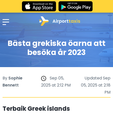
Airport
taxis
Bästa grekiska öarna att
besöka år 2023
By
Sophie
Sep 05,
Updated Sep
Bennett
2025 at 2:12 PM
05, 2025 at 2:18
PM
Terbaik Greek islands