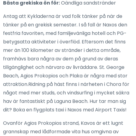
Bästa grekiska ön för:
Oändliga sandstränder
Antag att Kykladerna är vad folk tänker på när de
tänker på en grekisk semester. I så fall är Naxos den
festfria favoriten, med familjevänliga hotell och PG-
betygsatta aktiviteter i överflöd. Eftersom det finns
mer än 100 kilometer av stränder i detta område,
framhävs bara några av dem på grund av deras
tillgänglighet och närvaro av livräddare. St. George
Beach, Agios Prokopios och Plaka är några med stor
attraktion.Ridning på häst finns i närheten i Chora för
något med mer studs, och vindsurfing i mycket säkra
hav är fantastiskt på Laguna Beach. Hur tar man sig
dit? Boka en flygplats taxi i Naxos med Airport Taxis!
Ovanför Agios Prokopios strand, Kavos är ett lugnt
grannskap med lådformade vita hus omgivna av