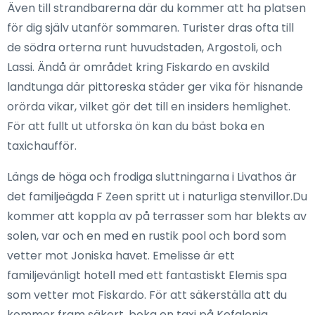
Även till strandbarerna där du kommer att ha platsen
för dig själv utanför sommaren. Turister dras ofta till
de södra orterna runt huvudstaden, Argostoli, och
Lassi. Ändå är området kring Fiskardo en avskild
landtunga där pittoreska städer ger vika för hisnande
orörda vikar, vilket gör det till en insiders hemlighet.
För att fullt ut utforska ön kan du bäst boka en
taxichaufför.
Längs de höga och frodiga sluttningarna i Livathos är
det familjeägda F Zeen spritt ut i naturliga stenvillor.Du
kommer att koppla av på terrasser som har blekts av
solen, var och en med en rustik pool och bord som
vetter mot Joniska havet. Emelisse är ett
familjevänligt hotell med ett fantastiskt Elemis spa
som vetter mot Fiskardo. För att säkerställa att du
kommer fram säkert, boka en taxi på Kefalonia.