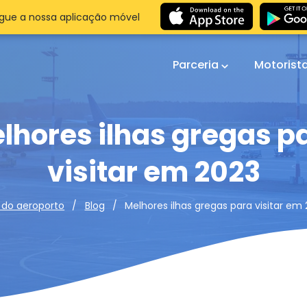
gue a nossa aplicação móvel
Parceria
Motorist
lhores ilhas gregas p
visitar em 2023
Melhores ilhas gregas para visitar em
 do aeroporto
Blog