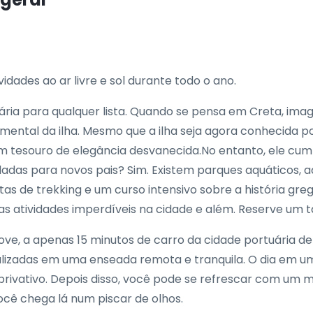
ividades ao ar livre e sol durante todo o ano.
sária para qualquer lista. Quando se pensa em Creta, ima
ental da ilha. Mesmo que a ilha seja agora conhecida po
 um tesouro de elegância desvanecida.No entanto, ele cu
ladas para novos pais? Sim. Existem parques aquáticos, 
tas de trekking e um curso intensivo sobre a história gre
s atividades imperdíveis na cidade e além. Reserve um tá
Cove, a apenas 15 minutos de carro da cidade portuária d
ocalizadas em uma enseada remota e tranquila. O dia em
rivativo. Depois disso, você pode se refrescar com um 
você chega lá num piscar de olhos.