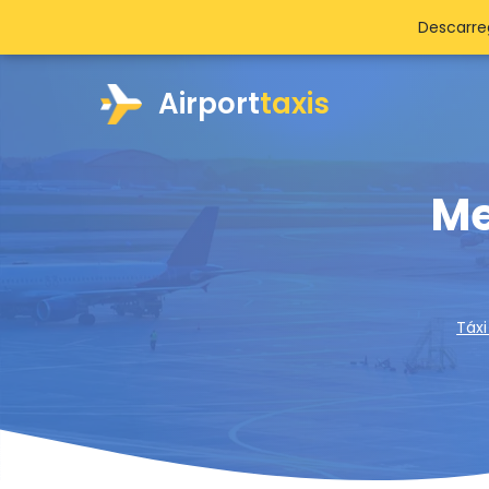
Descarre
Airport
taxis
Me
Táxi