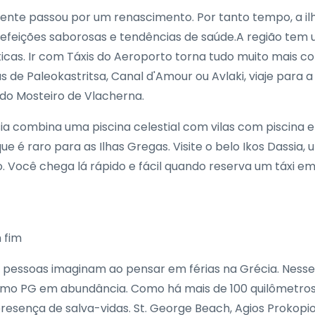
ente passou por um renascimento. Por tanto tempo, a il
refeições saborosas e tendências de saúde.A região tem 
ticas. Ir com Táxis do Aeroporto torna tudo muito mais c
as de Paleokastritsa, Canal d'Amour ou Avlaki, viaje para 
do Mosteiro de Vlacherna.
ia combina uma piscina celestial com vilas com piscina 
ue é raro para as Ilhas Gregas. Visite o belo Ikos Dassia,
. Você chega lá rápido e fácil quando reserva um táxi e
 fim
s pessoas imaginam ao pensar em férias na Grécia. Nesse
s como PG em abundância. Como há mais de 100 quilômetro
 presença de salva-vidas. St. George Beach, Agios Prokop