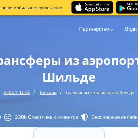
е наше мобильное приложение
Партнерство
Води
рансферы из аэропор
Шильде
Трансферы из аэропорта Шильде
Airport Taxis
Бельгия
и
230k Счастливых клиентов
Безопасные онлайн