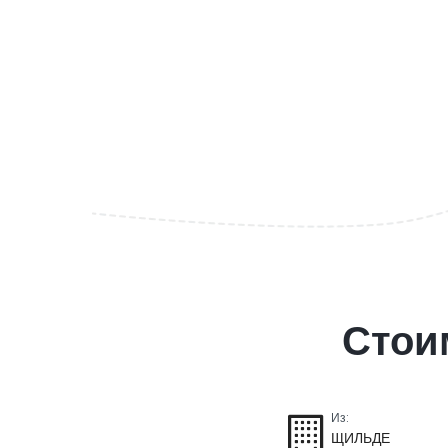
Стои
Из:
ЩИЛЬДЕ