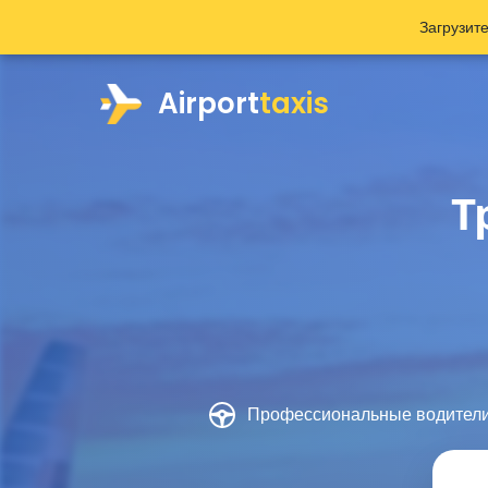
Загрузит
Airport
taxis
Т
Профессиональные водител