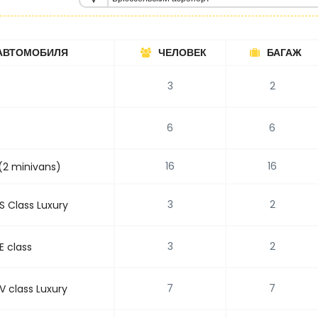
АВТОМОБИЛЯ
ЧЕЛОВЕК
БАГАЖ
3
2
6
6
16
16
(2 minivans)
3
2
 Class Luxury
3
2
E class
7
7
 class Luxury