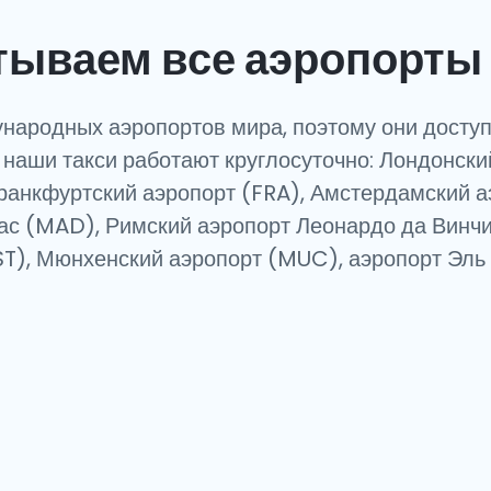
тываем все аэропорты 
народных аэропортов мира, поэтому они доступ
е наши такси работают круглосуточно: Лондонск
ранкфуртский аэропорт (FRA), Амстердамский 
ас (MAD), Римский аэропорт Леонардо да Винч
ST), Мюнхенский аэропорт (MUC), аэропорт Эль