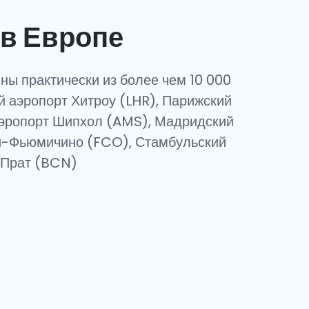
в Европе
ны практически из более чем 10 000
ий аэропорт Хитроу (LHR), Парижский
аэропорт Шипхол (AMS), Мадридский
и-Фьюмичино (FCO), Стамбульский
 Прат (BCN)