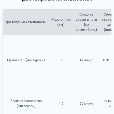
Среднее
Средн
Расстояние
время в пути
стоимо
Достопримечательность
(км)
(на
такс
автомобиле)
(оцен
Музей MAS (Антверпен)
3.8
15 минут
€ 10 - 
Зоопарк Антверпена
€ 15 -
4.5
20 минут
(Антверпен)
20