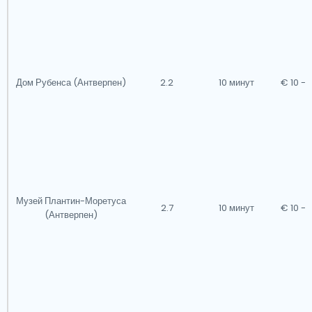
Дом Рубенса (Антверпен)
2.2
10 минут
€ 10 - 
Музей Плантин-Моретуса
2.7
10 минут
€ 10 - 
(Антверпен)