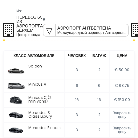
Из:
ПЕРЕВОЗКА
В:
ИЗ
АЭРОПОРТА
АЭРОПОРТ АНТВЕРПЕНА
БЕРХЕМ
Международный аэропорт Антверпена
Центр города
КЛАСС АВТОМОБИЛЯ
ЧЕЛОВЕК
БАГАЖ
ЦЕНА
Saloon
3
2
€ 50.00
Minibus A
6
6
€ 68.75
Minibus C (2
16
16
€ 150.00
minivans)
Mercedes S
Запросить
3
2
Class Luxury
цену
Mercedes E class
Запросить
3
2
цену