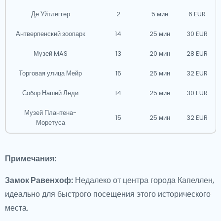
Де Уйтлеггер
2
5 мин
6 EUR
Антверпенский зоопарк
14
25 мин
30 EUR
Музей MAS
13
20 мин
28 EUR
Торговая улица Мейр
15
25 мин
32 EUR
Собор Нашей Леди
14
25 мин
30 EUR
Музей Плантена-
15
25 мин
32 EUR
Моретуса
Примечания:
Замок Равенхоф:
Недалеко от центра города Капеллен,
идеально для быстрого посещения этого исторического
места.