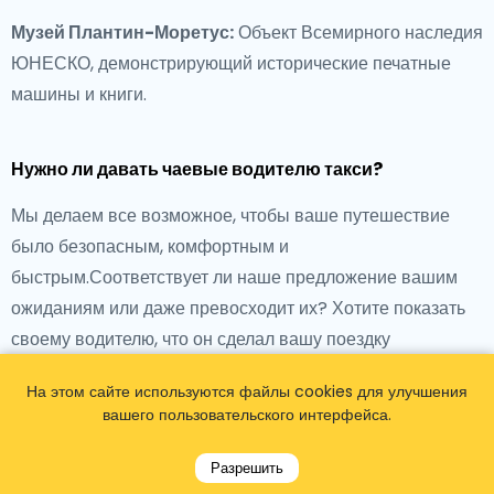
Музей Плантин-Моретус:
Объект Всемирного наследия
ЮНЕСКО, демонстрирующий исторические печатные
машины и книги.
Нужно ли давать чаевые водителю такси?
Мы делаем все возможное, чтобы ваше путешествие
было безопасным, комфортным и
быстрым.Соответствует ли наше предложение вашим
ожиданиям или даже превосходит их? Хотите показать
своему водителю, что он сделал вашу поездку
максимально приятной - добро пожаловать оставить
На этом сайте используются файлы cookies для улучшения
чаевые.
вашего пользовательского интерфейса.
Самый простой способ оставить чаевые - округлить
Разрешить
сумму или не просить сдачу и заплатить водителю