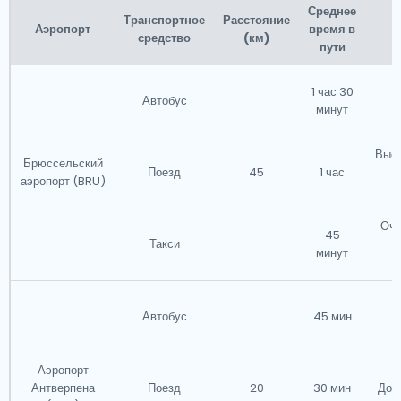
Среднее
Транспортное
Расстояние
Аэропорт
время в
средство
(км)
пути
1 час 30
Автобус
минут
Высо
Брюссельский
Поезд
45
1 час
с
аэропорт (BRU)
Оче
45
Такси
минут
к
Автобус
45 мин
Аэропорт
Антверпена
Поезд
20
30 мин
Дос