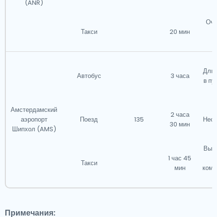
(ANR)
с
Оче
Такси
20 мин
к
Длит
Автобус
3 часа
в пу
Амстердамский
2 часа
аэропорт
Поезд
135
Неск
30 мин
Шипхол (AMS)
с
Высо
1 час 45
Такси
мин
комф
Примечания: