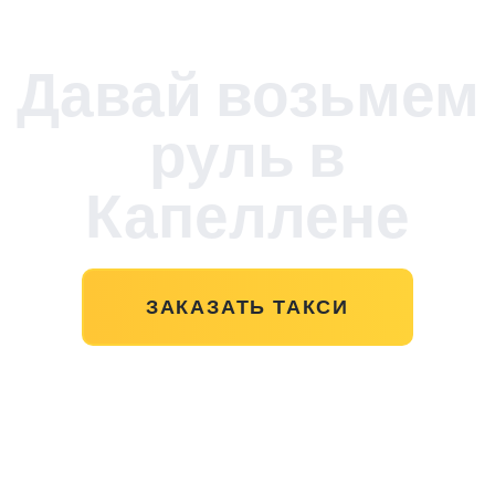
Давай возьмем
руль в
Капеллене
ЗАКАЗАТЬ ТАКСИ