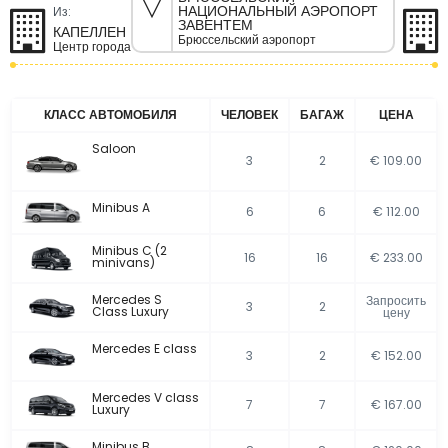
НАЦИОНАЛЬНЫЙ АЭРОПОРТ
Из:
ЗАВЕНТЕМ
КАПЕЛЛЕН
Брюссельский аэропорт
Центр города
КЛАСС АВТОМОБИЛЯ
ЧЕЛОВЕК
БАГАЖ
ЦЕНА
Saloon
3
2
€ 109.00
Minibus A
6
6
€ 112.00
Minibus C (2
16
16
€ 233.00
minivans)
Mercedes S
Запросить
3
2
Class Luxury
цену
Mercedes E class
3
2
€ 152.00
Mercedes V class
7
7
€ 167.00
Luxury
Minibus B