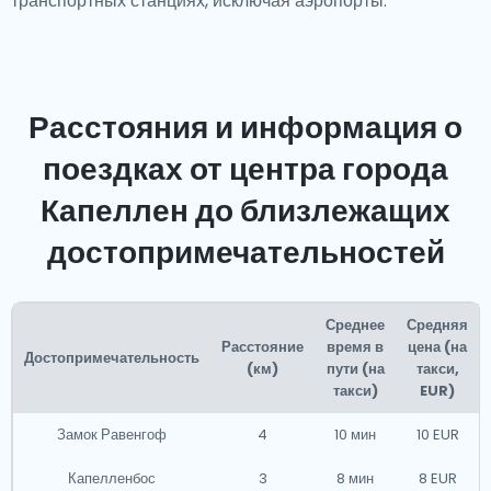
транспортных станциях, исключая аэропорты.
Расстояния и информация о
поездках от центра города
Капеллен до близлежащих
достопримечательностей
Среднее
Средняя
Расстояние
время в
цена (на
Достопримечательность
(км)
пути (на
такси,
такси)
EUR)
Замок Равенгоф
4
10 мин
10 EUR
Капелленбос
3
8 мин
8 EUR