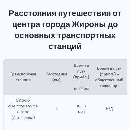
Расстояния путешествия от
центра города Жироны до
основных транспортных
станций
Время в
Время в пути
пути
Транспортная
Расстояние
(прибл.) -
(прибл.)
станция
(км)
общественный
-
транспорт
пешком
Estació
d'Autobusos de
10-15
1
Н/Д
Girona
мин
(Автовокзал)