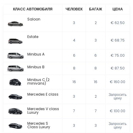
КЛАСС АВТОМОБИЛЯ
ЧЕЛОВЕК
БАГАЖ
ЦЕНА
Saloon
3
2
€ 62.50
Estate
4
3
€ 68.75
Minibus A
6
6
€ 75.00
Minibus B
8
8
€ 87.50
Minibus C (2
16
16
€ 160.00
minivans)
Mercedes E class
Запросить
3
2
цену
Mercedes V class
7
7
€ 100.00
Luxury
Mercedes S
Запросить
3
3
Class Luxury
цену