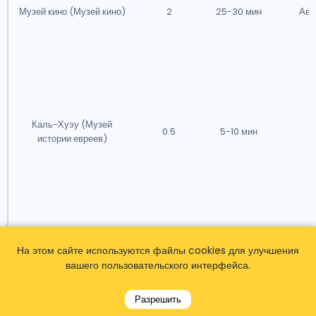
Музей кино (Музей кино)
2
25-30 мин
Авт
Каль-Хуэу (Музей
0.5
5-10 мин
Н
истории евреев)
На этом сайте используются файлы cookies для улучшения
Авт
вашего пользовательского интерфейса.
Аквапарк Aquadiver
7
Н/Д
(сез
обслуж
Разрешить