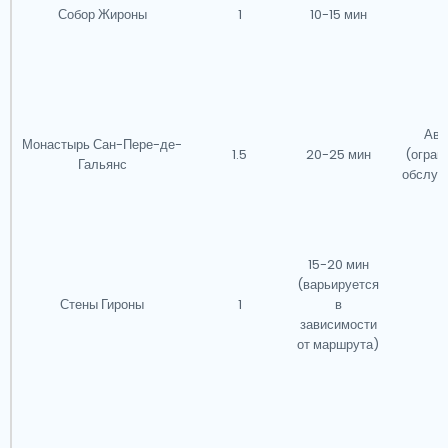
Собор Жироны
1
10-15 мин
Н
Авт
Монастырь Сан-Пере-де-
1.5
20-25 мин
(огран
Гальянс
обслуж
15-20 мин
(варьируется
Стены Гироны
1
в
Н
зависимости
от маршрута)