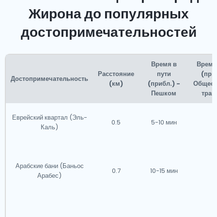
Жирона до популярных
достопримечательностей
Время в
Время
Расстояние
пути
(при
Достопримечательность
(км)
(прибл.) -
Общес
Пешком
тран
Еврейский квартал (Эль-
0.5
5-10 мин
Н
Каль)
Арабские бани (Баньос
0.7
10-15 мин
Н
Арабес)