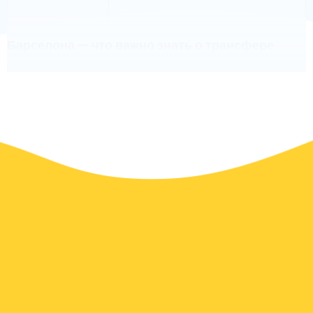
автомобиля
группы
Барселона — что важно знать о трансфере
Барселона — крупный туристический и деловой центр, и
в часы пик дорога из аэропорта может занять больше
времени, чем ожидается. Предварительно
забронированный трансфер избавляет от
неопределённости и позволяет начать поездку спокойно,
без спешки и лишних вопросов.
Наши трансферы доступны из аэропорта Барселоны
(BCN) в центр города, деловые районы, пригороды,
курорты Каталонии и к популярным выставочным и
конференционным площадкам.