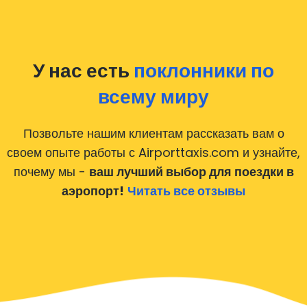
Среднее время в
Популярные направления
пути
Аэропорт Барселоны → Центр
25–35 минут
города
У нас есть
поклонники по
Аэропорт Барселоны → Порт
30–40 минут
всему миру
Аэропорт Барселоны → Отели
40–60 минут
побережья
Позвольте нашим клиентам рассказать вам о
своем опыте работы с Airporttaxis.com
и узнайте,
Что делать при задержке рейса?
почему мы -
ваш лучший выбор для поездки в
аэропорт!
Читать все отзывы
Вам не нужно переживать о времени прилёта. Мы
отслеживаем статус рейса и корректируем время подачи
автомобиля автоматически. Если задержка не нарушает
график, водитель дождётся вас без дополнительной
оплаты.