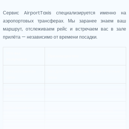
Сервис AirportTaxis специализируется именно на
аэропортовых трансферах. Мы заранее знаем ваш
маршрут, отслеживаем рейс и встречаем вас в зале
прилёта — независимо от времени посадки.
Что вы
Преимущество
получаете
Фиксированная
Без доплат за пробки, багаж и ночные
цена
часы
Встреча в
Водитель ждёт вас с табличкой
аэропорту
Отслеживание
Ожидание включено при задержке
рейса
Выбор
Седан, минивэн или транспорт для