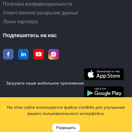
Политика конфиденциальности
Ответственное раскрытие данных
Логин партнера
Подпишитесь на нас
Загрузите наше мобильное приложение
©2015-2026 Airporttaxis.com.
Все права защищены |
На этом сайте используются файлы cookies для улучшения
вашего пользовательского интерфейса.
Powered by
CodiCo.io
Разрешить