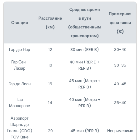
Среднее время
Примерная
Расстояние
в пути
Станция
цена такси
(км)
(общественным
(€)
транспортом)
Гар дю Нор
12
30 мин (RER B)
30-40
Гар Сен-
40 мин (RER E +
10
30-35
Лазар
RER B)
45 мин (Метро +
Гар де Лион
15
40-45
RER B)
Гар
40 мин (Метро +
14
35-40
Монпарнас
RER B)
Аэропорт
Шарль де
Голль (CDG)
29
45 мин (RER B)
Неприменимо
TGV (вне