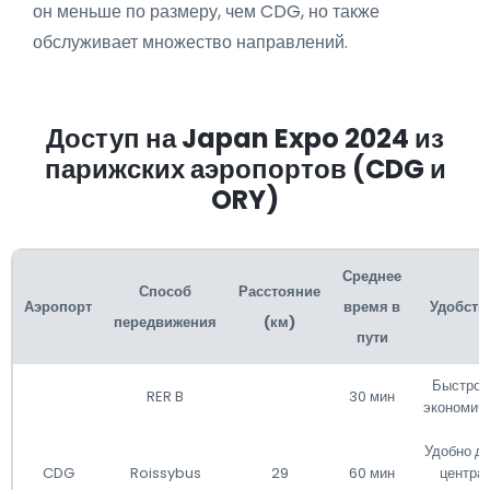
он меньше по размеру, чем CDG, но также
обслуживает множество направлений.
Доступ на Japan Expo 2024 из
парижских аэропортов (CDG и
ORY)
Среднее
Способ
Расстояние
Аэропорт
время в
Удобств
передвижения
(км)
пути
Быстро 
RER B
30 мин
экономич
Удобно д
CDG
Roissybus
29
60 мин
центра