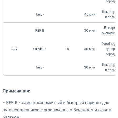
города
Комфорт
Такси
45 мин
и прямо
Быстро 
RER B
30 мин
экономич
Удобно д
ORY
Orlybus
14
30 мин
центра
города
Комфорт
Такси
30 мин
и прямо
Примечания:
- RER B - самый экономичный и быстрый вариант для
путешественников с ограниченным бюджетом и легким
багажом.