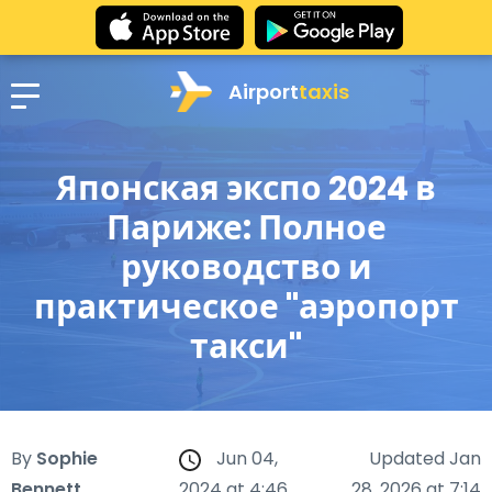
Airport
taxis
Японская экспо 2024 в
Париже: Полное
руководство и
практическое "аэропорт
такси"
By
Sophie
Jun 04,
Updated Jan
Bennett
2024 at 4:46
28, 2026 at 7:14