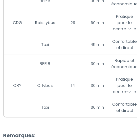
RER B
30 min
économique
Pratique
CDG
Roissybus
29
60 min
pour le
centre-ville
Confortable
Taxi
45 min
et direct
Rapide et
RER B
30 min
économique
Pratique
ORY
Orlybus
14
30 min
pour le
centre-ville
Confortable
Taxi
30 min
et direct
Remarques: