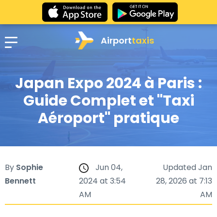
Airport
taxis
Japan Expo 2024 à Paris :
Guide Complet et "Taxi
Aéroport" pratique
By
Sophie
Jun 04,
Updated Jan
Bennett
2024 at 3:54
28, 2026 at 7:13
AM
AM