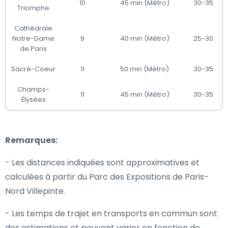
10
45 min (Métro)
30-35
Triomphe
Cathédrale
Notre-Dame
9
40 min (Métro)
25-30
de Paris
Sacré-Coeur
11
50 min (Métro)
30-35
Champs-
11
45 min (Métro)
30-35
Élysées
Remarques:
- Les distances indiquées sont approximatives et
calculées à partir du Parc des Expositions de Paris-
Nord Villepinte.
- Les temps de trajet en transports en commun sont
des estimations et peuvent varier en fonction de