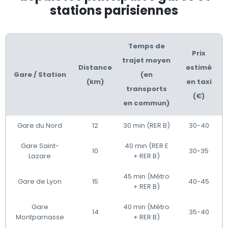
stations parisiennes
Temps de
Prix
trajet moyen
Distance
estimé
Gare / Station
(en
(km)
en taxi
transports
(€)
en commun)
Gare du Nord
12
30 min (RER B)
30-40
Gare Saint-
40 min (RER E
10
30-35
Lazare
+ RER B)
45 min (Métro
Gare de Lyon
15
40-45
+ RER B)
Gare
40 min (Métro
14
35-40
Montparnasse
+ RER B)