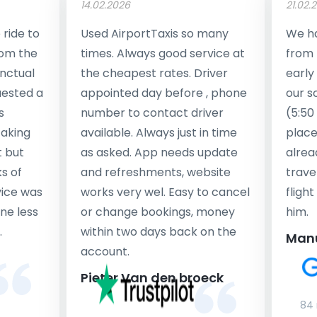
14.02.2026
21.02.
ride to
Used AirportTaxis so many
We ha
rom the
times. Always good service at
from 
nctual
the cheapest rates. Driver
early
uested a
appointed day before , phone
our s
s
number to contact driver
(5:50
taking
available. Always just in time
place
t but
as asked. App needs update
alrea
s of
and refreshments, website
travel
rvice was
works very wel. Easy to cancel
fligh
ne less
or change bookings, money
him.
.
within two days back on the
Man
account.
Pieter Van den broeck
84 