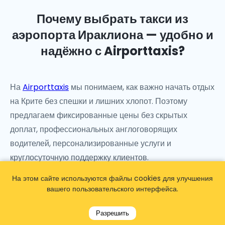
Почему выбрать такси из
аэропорта Ираклиона — удобно и
надёжно с Airporttaxis?
На
Airporttaxis
мы понимаем, как важно начать отдых
на Крите без спешки и лишних хлопот. Поэтому
предлагаем фиксированные цены без скрытых
доплат, профессиональных англоговорящих
водителей, персонализированные услуги и
круглосуточную поддержку клиентов.
На этом сайте используются файлы cookies для улучшения
Мы также предоставляем дополнительные услуги для
вашего пользовательского интерфейса.
путешественников, включая билеты без очереди на
популярные достопримечательности Ираклиона и
Разрешить
всего Крита, которые можно заранее забронировать у