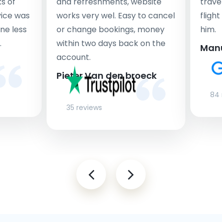
s of
and refreshments, website
travel
rvice was
works very wel. Easy to cancel
fligh
ne less
or change bookings, money
him.
.
within two days back on the
Man
account.
Pieter Van den broeck
84 
35 reviews