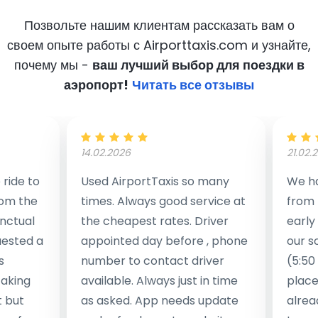
Позвольте нашим клиентам рассказать вам о
своем опыте работы с Airporttaxis.com
и узнайте,
почему мы -
ваш лучший выбор для поездки в
аэропорт!
Читать все отзывы
14.02.2026
21.02.
ride to
Used AirportTaxis so many
We ha
rom the
times. Always good service at
from 
nctual
the cheapest rates. Driver
early
uested a
appointed day before , phone
our s
s
number to contact driver
(5:50
taking
available. Always just in time
place
t but
as asked. App needs update
alrea