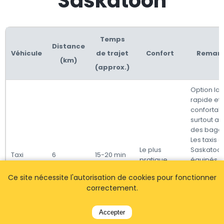
Saskatoon
Temps
Distance
Véhicule
de trajet
Confort
Remar
(km)
(approx.)
Option la 
rapide et 
confortabl
surtout a
des baga
Les taxis à
Le plus
Saskatoon
Taxi
6
15-20 min
pratique
équipés 
compteurs,
Ce site nécessite l'autorisation de cookies pour fonctionner
tarif varie
correctement.
fonction d
circulatio
l'heure de
Accepter
journée.