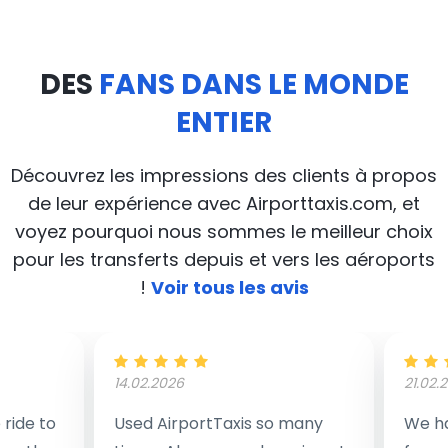
DES
FANS DANS LE MONDE
ENTIER
Découvrez les impressions des clients à propos
de leur expérience avec Airporttaxis.com, et
voyez pourquoi nous sommes le meilleur choix
pour les transferts depuis et vers les aéroports
!
Voir tous les avis
14.02.2026
21.02.
ride to
Used AirportTaxis so many
We ha