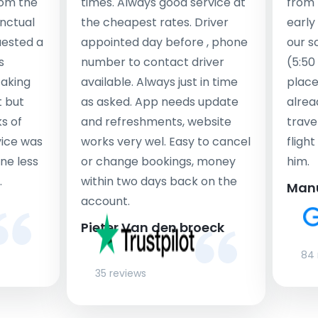
rom the
times. Always good service at
from 
nctual
the cheapest rates. Driver
early
uested a
appointed day before , phone
our s
s
number to contact driver
(5:50
taking
available. Always just in time
place
t but
as asked. App needs update
alrea
s of
and refreshments, website
travel
rvice was
works very wel. Easy to cancel
fligh
ne less
or change bookings, money
him.
.
within two days back on the
Man
account.
Pieter Van den broeck
84 
35 reviews