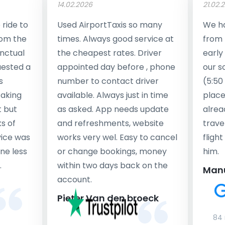
14.02.2026
21.02.
ride to
Used AirportTaxis so many
We ha
rom the
times. Always good service at
from 
nctual
the cheapest rates. Driver
early
uested a
appointed day before , phone
our s
s
number to contact driver
(5:50
taking
available. Always just in time
place
t but
as asked. App needs update
alrea
s of
and refreshments, website
travel
rvice was
works very wel. Easy to cancel
fligh
ne less
or change bookings, money
him.
.
within two days back on the
Man
account.
Pieter Van den broeck
84 