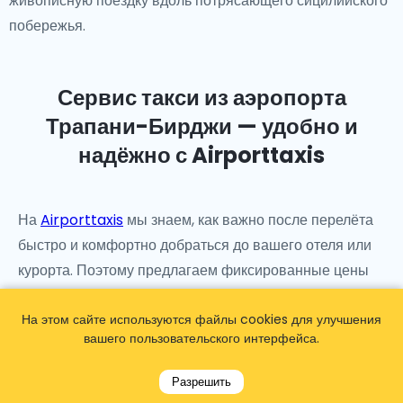
живописную поездку вдоль потрясающего сицилийского
побережья.
Сервис такси из аэропорта
Трапани-Бирджи — удобно и
надёжно с Airporttaxis
На
Airporttaxis
мы знаем, как важно после перелёта
быстро и комфортно добраться до вашего отеля или
курорта. Поэтому предлагаем фиксированные цены
без скрытых доплат, профессиональных
англоговорящих водителей, персонализированные
На этом сайте используются файлы cookies для улучшения
вашего пользовательского интерфейса.
услуги и круглосуточную поддержку клиентов.
Мы также предоставляем дополнительные услуги для
Разрешить