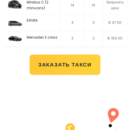
Minibus C (2
Запросить
14
14
minivans)
цену
Estate
4
3
€ 37.50
Mercedec E class
3
2
€ 150.00
ЗАКАЗАТЬ ТАКСИ