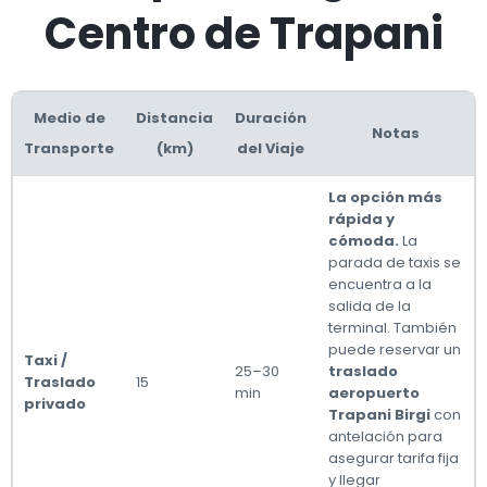
Centro de Trapani
Medio de
Distancia
Duración
Notas
Transporte
(km)
del Viaje
La opción más
rápida y
cómoda.
La
parada de taxis se
encuentra a la
salida de la
terminal. También
puede reservar un
Taxi /
25–30
traslado
Traslado
15
min
aeropuerto
privado
Trapani Birgi
con
antelación para
asegurar tarifa fija
y llegar