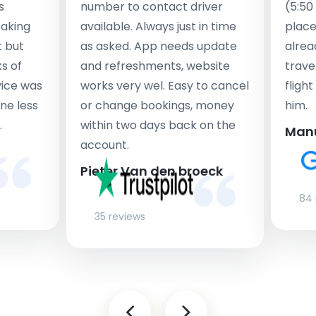
s
number to contact driver
(5:50
taking
available. Always just in time
place
t but
as asked. App needs update
alrea
s of
and refreshments, website
travel
rvice was
works very wel. Easy to cancel
fligh
ne less
or change bookings, money
him.
.
within two days back on the
Man
account.
Pieter Van den broeck
84 
35 reviews