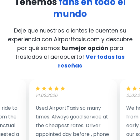
Tenemos
fans en todo el
mundo
Deje que nuestros clientes le cuenten su
experiencia con Airporttaxis.com
y descubre
por qué somos
tu mejor opción
para
traslados al aeropuerto!
Ver todas las
reseñas
14.02.2026
21.02.
ride to
Used AirportTaxis so many
We ha
rom the
times. Always good service at
from 
nctual
the cheapest rates. Driver
early
uested a
appointed day before , phone
our s