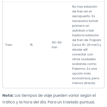
No hay estación
de tren en el
aeropuerto. Es
necesario tomar
primero un
autobús o taxi
hasta la estación
de tren de Trapani
40–60
Tren
15
(unos 15–20 min) y
min
desde allí
conectar con
otras ciudades
sicilianas como
Palermo. Es una
opción más
económica, pero
menos directa.
Nota:
Los tiempos de viaje pueden variar según el
tráfico y la hora del día. Para un traslado puntual,