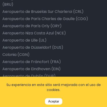
(BRU)
Aeropuerto de Bruselas Sur Charleroi (CRL)
Aeropuerto de París Charles de Gaulle (CDG)
Aeropuerto de París Orly (ORY)
Aeropuerto Niza Costa Azul (NCE)
Aeropuerto de Lille (LIL)
Aeropuerto de Düsseldorf (DUS)
Colonia (CGN)
Aeropuerto de Fráncfort (FRA)
Aeropuerto de Eindhoven (EIN)
Aeropuerto de Dublín (DUB)
Aeropuerto de Barcelona (BCN)
Su experiencia en este sitio será mejorada con el uso de
cookies.
Aeropuerto de Estambul (IST)
Aeropuerto de Dubái (DXB)
Aceptar
Aeropuerto de Londres (LHR)