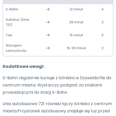
S-Bahn
~8
12 minut
4
Autobus (Linia
~8
28 minut
3
721)
Taxi
~8
15 minut
5
Wynajem
~8
15-30 minut
2
samochodu
Dodatkowe uwagi:
S-Bahn regularnie kursuje z lotniska w Düsseldorfie do
centrum miasta. Wystarczy podążać za znakami
prowadzącymi do stacji S-Bahn.
Linia autobusowa 721 również łączy lotnisko z centrum
miasta.Przystanek autobusowy znajduje się tuż przed