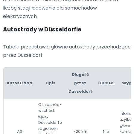
liczbę stacji ładowania dla samochodów
elektrycznych.
Autostrady w Düsseldorfie
Tabela przedstawia główne autostrady przechodzące
przez Düsseldorf
Długość
Autostrada
Opis
przez
Opłata
Wygo
Düsseldorf
Oś zachód-
wschód,
Intens
łączy
użytko
Düsseldorf z
główna 
regionem
A3
~20 km
Nie
komuni