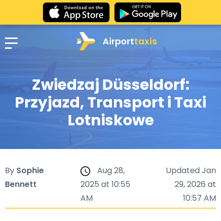
Airport
taxis
Zwiedzaj Düsseldorf:
Przyjazd, Transport i Taxi
Lotniskowe
By
Sophie
Aug 28,
Updated Jan
Bennett
2025 at 10:55
29, 2026 at
AM
10:57 AM