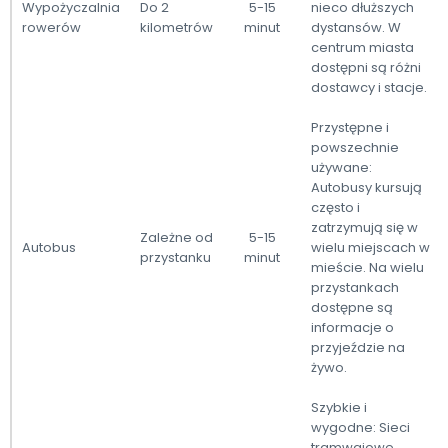
Wypożyczalnia
Do 2
5-15
nieco dłuższych
rowerów
kilometrów
minut
dystansów. W
centrum miasta
dostępni są różni
dostawcy i stacje.
Przystępne i
powszechnie
używane:
Autobusy kursują
często i
zatrzymują się w
Zależne od
5-15
Autobus
wielu miejscach w
przystanku
minut
mieście. Na wielu
przystankach
dostępne są
informacje o
przyjeździe na
żywo.
Szybkie i
wygodne: Sieci
tramwajowe