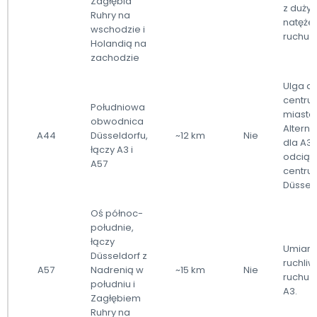
Zagłębia
z duży
Ruhry na
natęże
wschodzie i
ruchu.
Holandią na
zachodzie
Ulga dl
centru
Południowa
miasta:
obwodnica
Altern
A44
Düsseldorfu,
~12 km
Nie
dla A3 
łączy A3 i
odciąż
A57
centru
Düsseld
Oś północ-
południe,
łączy
Umiark
Düsseldorf z
ruchliw
A57
Nadrenią w
~15 km
Nie
ruchu n
południu i
A3.
Zagłębiem
Ruhry na