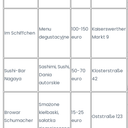
Menu
100-150
Kaiserswerther
Im Schiffchen
degustacyjne
euro
Markt 9
Sashimi, Sushi,
Sushi-Bar
50-70
Klosterstraße
Dania
Nagaya
euro
42
autorskie
Smażone
Browar
kiełbaski,
15-25
Oststraße 123
Schumacher
sałatka
euro