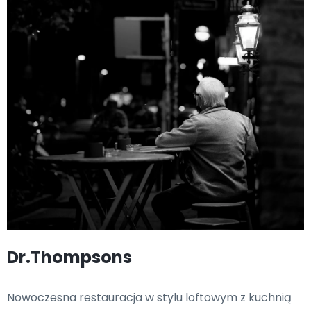
Dr.Thompsons
Nowoczesna restauracja w stylu loftowym z kuchnią