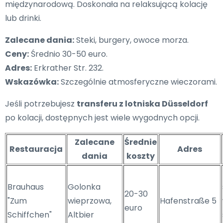
międzynarodową. Doskonała na relaksującą kolację
lub drinki.
Zalecane dania:
Steki, burgery, owoce morza.
Ceny:
Średnio 30-50 euro.
Adres:
Erkrather Str. 232.
Wskazówka:
Szczególnie atmosferyczne wieczorami.
Jeśli potrzebujesz
transferu z lotniska Düsseldorf
po kolacji, dostępnych jest wiele wygodnych opcji.
Zalecane
Średnie
Restauracja
Adres
dania
koszty
Brauhaus
Golonka
20-30
"Zum
wieprzowa,
Hafenstraße 5
euro
Schiffchen"
Altbier