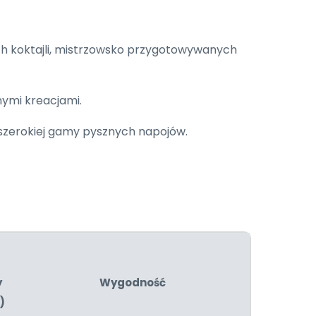
h koktajli, mistrzowsko przygotowywanych
nymi kreacjami.
i szerokiej gamy pysznych napojów.
y
Wygodność
)