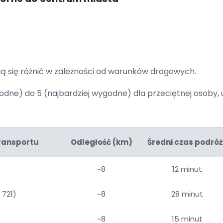
ą się różnić w zależności od warunków drogowych.
odne) do 5 (najbardziej wygodne) dla przeciętnej osoby, u
ransportu
Odległość (km)
Średni czas podróż
~8
12 minut
 721)
~8
28 minut
~8
15 minut