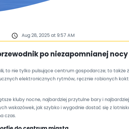
Aug 28, 2025 at 9:57 AM
 przewodnik po niezapomnianej nocy
lii, to nie tylko pulsujące centrum gospodarcze; to takż
hucznych elektronicznych rytmów, ręcznie robionych kokta
sze kluby nocne, najbardziej przytulne bary i najbardzi
ch wskazówek, jak szybko i wygodnie dostać się z lotnis
a czas.
dorfie do centrum miasta