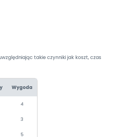
względniając takie czynniki jak koszt, czas
y
Wygoda
4
3
5