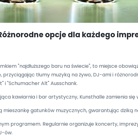
 Różnorodne opcje dla każdego impr
omkiem "najdłuższego baru na świecie", to miejsce obowi
zie, przyciągając tłumy muzyką na żywo, DJ-ami i różnor
" i "Schumacher Alt" Ausschank.
jąca kawiarnia i bar artystyczny, Kunsthalle zamienia si
ywą mieszankę gatunków muzycznych, gwarantując dziką 
nym programem. Regularnie organizuje koncerty, imprezy
J-ów.