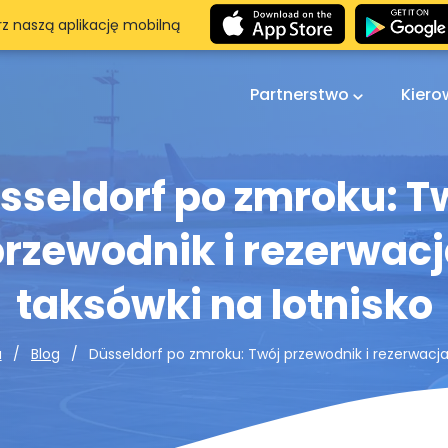
rz naszą aplikację mobilną
Partnerstwo
Kier
sseldorf po zmroku: T
rzewodnik i rezerwac
taksówki na lotnisko
Düsseldorf po zmroku: Twój przewodnik i rezerwacja
a
Blog