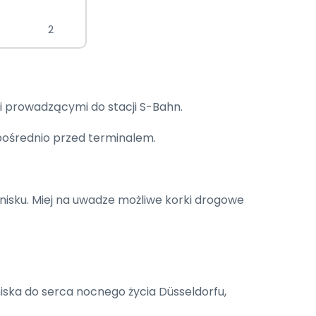
2
i prowadzącymi do stacji S-Bahn.
zpośrednio przed terminalem.
isku. Miej na uwadze możliwe korki drogowe
niska do serca nocnego życia Düsseldorfu,