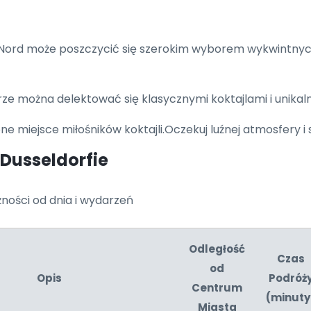
 Nord może poszczycić się szerokim wyborem wykwintnyc
ze można delektować się klasycznymi koktajlami i unikal
ne miejsce miłośników koktajli.Oczekuj luźnej atmosfery 
Dusseldorfie
eżności od dnia i wydarzeń
Odległość
Czas
od
Opis
Podróż
Centrum
(minuty
Miasta