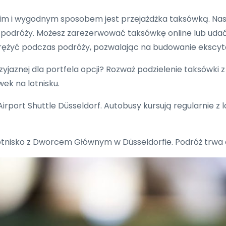
im i wygodnym sposobem jest przejażdżka taksówką. Nasi 
podróży. Możesz zarezerwować taksówkę online lub udać s
prężyć podczas podróży, pozwalając na budowanie ekscyta
zyjaznej dla portfela opcji? Rozważ podzielenie taksówki
ek na lotnisku.
Airport Shuttle Düsseldorf. Autobusy kursują regularnie z
lotnisko z Dworcem Głównym w Düsseldorfie. Podróż trwa o