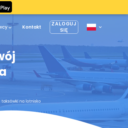
ZALOGUJ
owcy
Kontakt
SIĘ
wój
ja
 taksówki na lotnisko