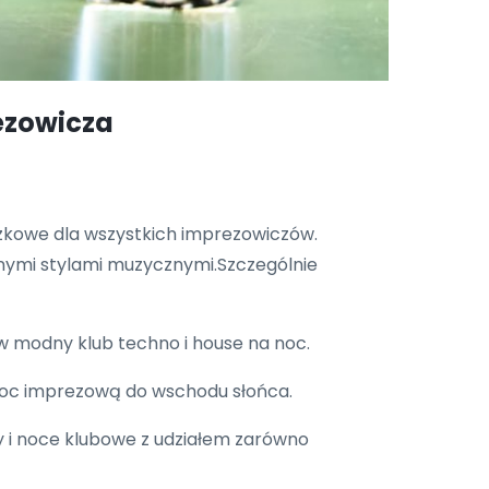
ezowicza
ązkowe dla wszystkich imprezowiczów.
odnymi stylami muzycznymi.Szczególnie
ę w modny klub techno i house na noc.
noc imprezową do wschodu słońca.
 i noce klubowe z udziałem zarówno