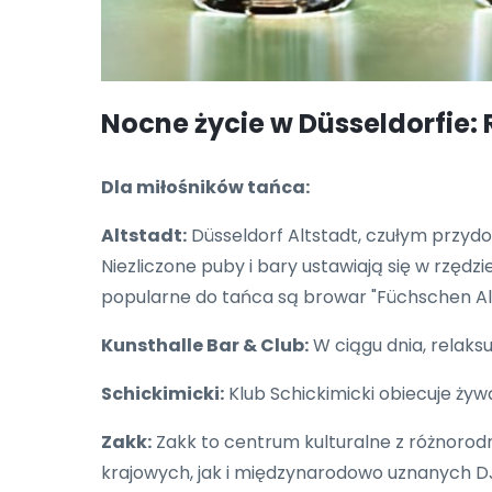
Nocne życie w Düsseldorfie:
Dla miłośników tańca:
Altstadt:
Düsseldorf Altstadt, czułym przyd
Niezliczone puby i bary ustawiają się w rzęd
popularne do tańca są browar "Füchschen Alt
Kunsthalle Bar & Club:
W ciągu dnia, relaksu
Schickimicki:
Klub Schickimicki obiecuje ż
Zakk:
Zakk to centrum kulturalne z różnorod
krajowych, jak i międzynarodowo uznanych D