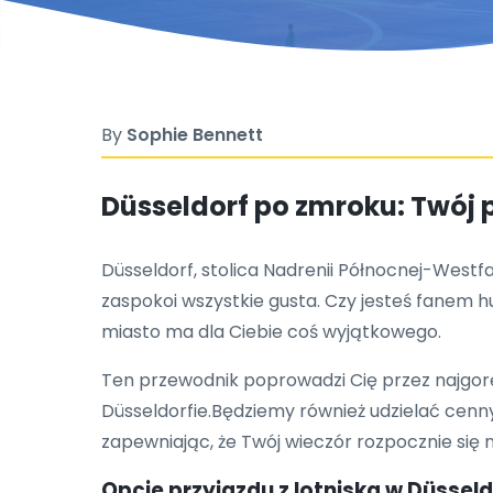
By
Sophie Bennett
Düsseldorf po zmroku: Twój
Düsseldorf, stolica Nadrenii Północnej-Westfa
zaspokoi wszystkie gusta. Czy jesteś fanem 
miasto ma dla Ciebie coś wyjątkowego.
Ten przewodnik poprowadzi Cię przez najgoręt
Düsseldorfie.Będziemy również udzielać cenny
zapewniając, że Twój wieczór rozpocznie się n
Opcje przyjazdu z lotniska w Düssel