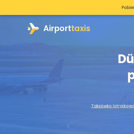
Pobie
Airport
taxis
Dü
p
Taksówka lotniskow