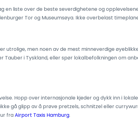
lag en liste over de beste severdighetene og opplevelsene 
ndenburger Tor og Museumsøya. Ikke overbelast timeplanen 
r utrolige, men noen av de mest minneverdige øyeblikken
Tauber i Tyskland, eller spør lokalbefolkningen om anbe
velse. Hopp over internasjonale kjeder og dykk inn i lokal
 ikke gå glipp av å prøve pretzels, schnitzel eller curry
tur fra
Airport Taxis Hamburg
.