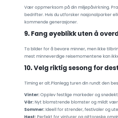
Vær oppmerksom på din miljøpåvirkning. Prak
bedrifter. Hvis du utforsker nasjonalparker ell
kommende generasjoner.
9. Fang øyeblikk uten å overd
Ta bilder for å bevare minner, men ikke tilbri
mest minneverdige reisemomentene kan ikk
10. Velg riktig sesong for de
Timing er alt.Planlegg turen din rundt den be
Vinter:
Opplev festlige markeder og snødekt
Vår:
Nyt blomstrende blomster og mildt vær
Sommer:
Ideell for strender, festivaler og u
Høst:
Perfekt for vinturer og pittoreske omgi