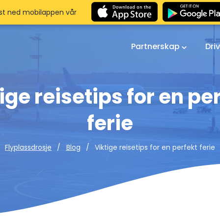
st ned mobilappen vår
Partnerskap
Dri
ige reisetips for en pe
ferie
Viktige reisetips for en perfekt ferie
Flyplassdrosje
Blog