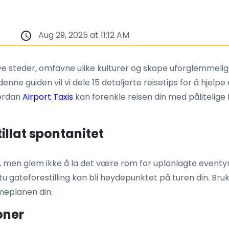
Aug 29, 2025 at 11:12 AM
nye steder, omfavne ulike kulturer og skape uforglemmelige
 I denne guiden vil vi dele 15 detaljerte reisetips for å hje
vordan
Airport Taxis
kan forenkle reisen din med pålitelige
illat spontanitet
s, men glem ikke å la det være rom for uplanlagte eventy
tu gateforestilling kan bli høydepunktet på turen din. Bru
imeplanen din.
oner