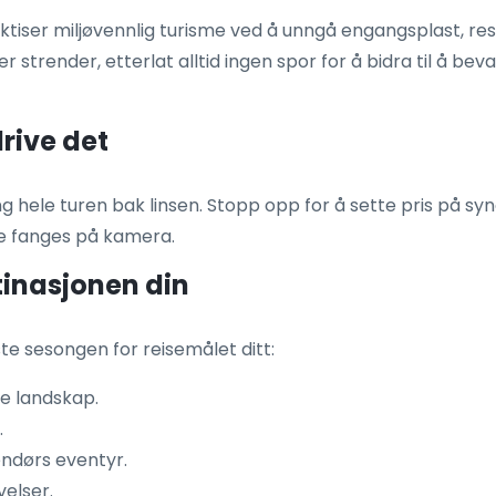
tiser miljøvennlig turisme ved å unngå engangsplast, re
er strender, etterlat alltid ingen spor for å bidra til å b
rive det
ng hele turen bak linsen. Stopp opp for å sette pris på sy
e fanges på kamera.
stinasjonen din
ste sesongen for reisemålet ditt:
e landskap.
.
tendørs eventyr.
velser.