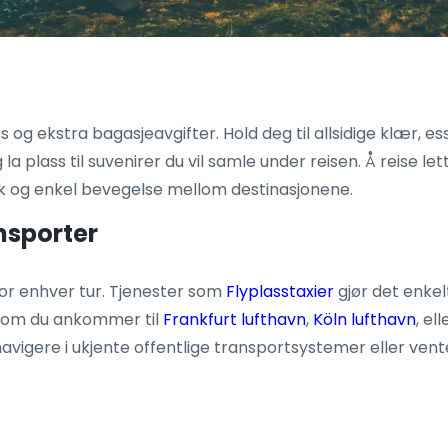
 og ekstra bagasjeavgifter. Hold deg til allsidige klær, es
 plass til suvenirer du vil samle under reisen. Å reise let
ask og enkel bevegelse mellom destinasjonene.
ansporter
 for enhver tur. Tjenester som
Flyplasstaxier
gjør det enkelt
en om du ankommer til
Frankfurt lufthavn
,
Köln lufthavn
, el
å navigere i ukjente offentlige transportsystemer eller vent